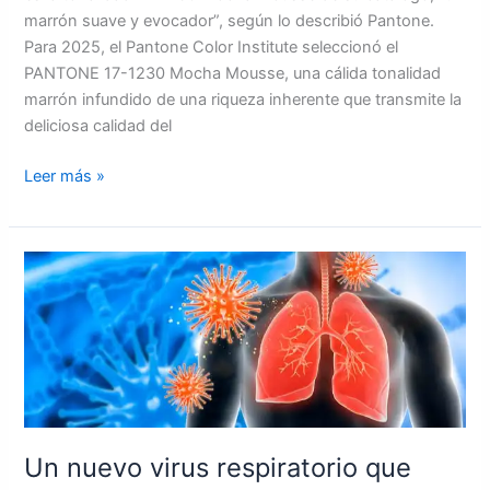
marrón suave y evocador”, según lo describió Pantone.
Para 2025, el Pantone Color Institute seleccionó el
PANTONE 17-1230 Mocha Mousse, una cálida tonalidad
marrón infundido de una riqueza inherente que transmite la
deliciosa calidad del
Leer más »
Un
nuevo
virus
respiratorio
que
azota
a
China
Un nuevo virus respiratorio que