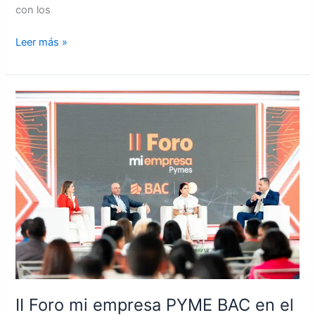
con los
Leer más »
II
Foro
mi
empresa
PYME
BAC
en
el
marco
del
día
internacional
de
II Foro mi empresa PYME BAC en el