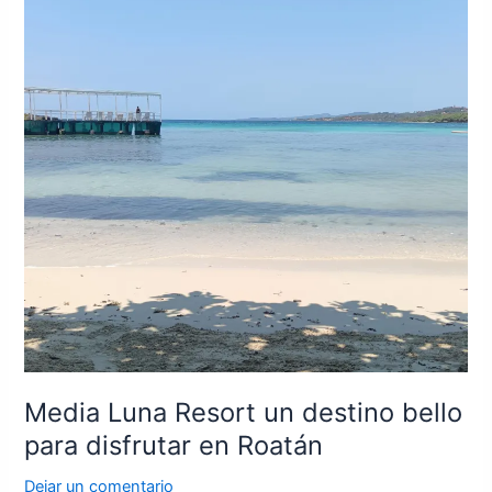
destino
bello
para
disfrutar
en
Roatán
Media Luna Resort un destino bello
para disfrutar en Roatán
Dejar un comentario