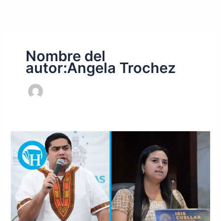
Ir
al
contenido
Nombre del
autor:Angela Trochez
Así
operaba
la
red
de
corrupción
en
Sedesol