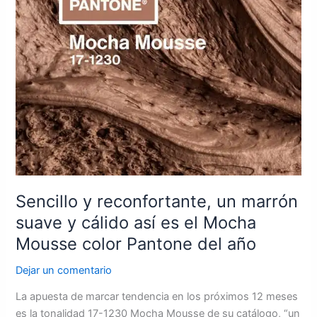
así
es
el
Mocha
Mousse
color
Pantone
del
año
Sencillo y reconfortante, un marrón
suave y cálido así es el Mocha
Mousse color Pantone del año
Dejar un comentario
La apuesta de marcar tendencia en los próximos 12 meses
es la tonalidad 17-1230 Mocha Mousse de su catálogo, “un