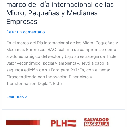
las
marco del día internacional de las
Micro,
Micro, Pequeñas y Medianas
Pequeñas
Empresas
y
Medianas
Dejar un comentario
Empresas
En el marco del Día Internacional de las Micro, Pequeñas y
Medianas Empresas, BAC reafirma su compromiso como
aliado estratégico del sector y bajo su estrategia de Triple
Valor –económico, social y ambiental–, llevó a cabo la
segunda edición de su Foro para PYMEs, con el tema:
“Trascendiendo con Innovación Financiera y
Transformación Digital”. Este
Leer más »
El
candidato