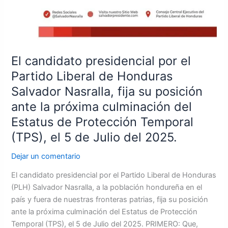
de
Protección
Temporal
(TPS),
el
El candidato presidencial por el
5
Partido Liberal de Honduras
de
Julio
Salvador Nasralla, fija su posición
del
ante la próxima culminación del
2025.
Estatus de Protección Temporal
(TPS), el 5 de Julio del 2025.
Dejar un comentario
El candidato presidencial por el Partido Liberal de Honduras
(PLH) Salvador Nasralla, a la población hondureña en el
país y fuera de nuestras fronteras patrias, fija su posición
ante la próxima culminación del Estatus de Protección
Temporal (TPS), el 5 de Julio del 2025. PRIMERO: Que,