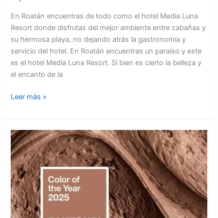
En Roatán encuentras de todo como el hotel Media Luna
Resort donde disfrutas del mejor ambiente entre cabañas y
su hermosa playa, no dejando atrás la gastronomía y
servicio del hotel. En Roatán encuentras un paraíso y este
es el hotel Media Luna Resort. Sí bien es cierto la belleza y
el encanto de la
Leer más »
Sencillo
y
reconfortante,
un
marrón
suave
y
cálido