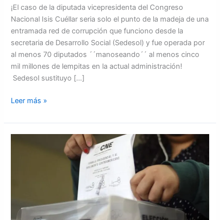
¡El caso de la diputada vicepresidenta del Congreso
Nacional Isis Cuéllar seria solo el punto de la madeja de una
entramada red de corrupción que funciono desde la
secretaria de Desarrollo Social (Sedesol) y fue operada por
al menos 70 diputados ´´manoseando´´ al menos cinco
mil millones de lempitas en la actual administración!
Sedesol sustituyo […]
Leer más »
Consejo
Nacional
Electoral
da
a
conocer
las