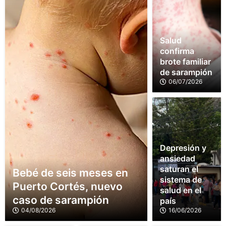
Salud
confirma
brote familiar
de sarampión
06/07/2026
Depresión y
ansiedad
saturan el
Bebé de seis meses en
sistema de
Puerto Cortés, nuevo
salud en el
caso de sarampión
país
04/08/2026
16/06/2026