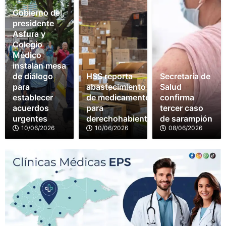
Gobierno del
presidente
Asfura y
Colegio
Médico
instalan mesa
de diálogo
HSS reporta
Secretaria de
para
abastecimiento
Salud
establecer
de medicamentos
confirma
acuerdos
para
tercer caso
urgentes
derechohabientes
de sarampión
10/06/2026
10/06/2026
08/06/2026