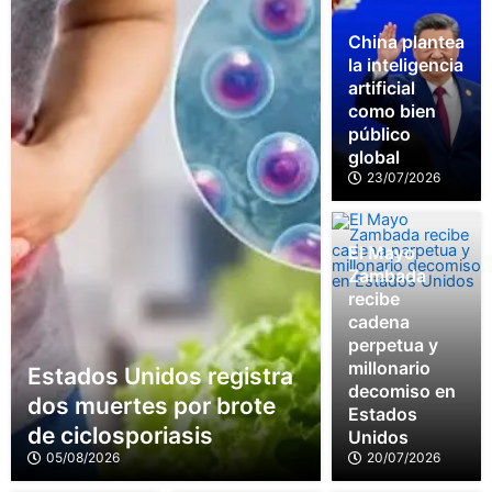
China plantea
la inteligencia
artificial
como bien
público
global
23/07/2026
El Mayo
Zambada
recibe
cadena
perpetua y
millonario
Estados Unidos registra
decomiso en
dos muertes por brote
Estados
de ciclosporiasis
Unidos
05/08/2026
20/07/2026