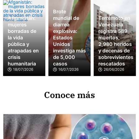
Brote
Afganistán:
mundial de
Terremoto en
mujeres
diarrea
Venezuela
borradas de
explosiva:
registra 589
la vida
Estados
muertos,
pública y
Unidos
2,980 heridos
atrapadas en
investiga más
y decenas de
crisis
de 5,000
sobrevivientes
humanitaria
casos
rescatados
18/07/2026
16/07/2026
26/06/2026
Conoce más