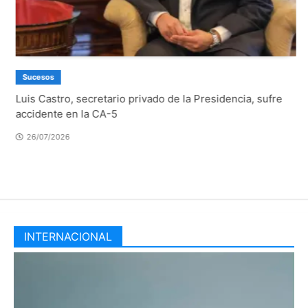
secretario privado de la Presidencia, sufre
Sucesos
 la CA-5
“Cofradía bajo c
sarampión tras 
Honduras”
21/07/2026
INTERNACIONAL