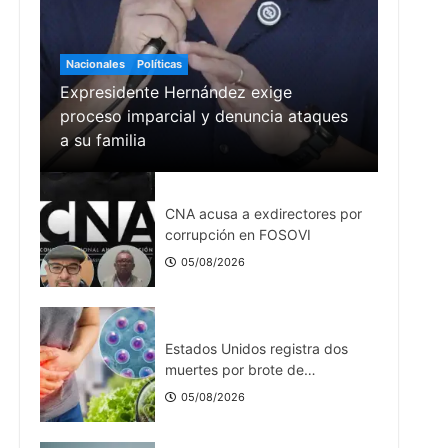
años acompañando la
transformación financiera de
06/08/2026
Honduras
Nacionales
Políticas
Expresidente Hernández exige
Nacionales
proceso imparcial y denuncia ataques
CNA acusa a exdirectores por
corrupción en FOSOVI
a su familia
05/08/2026
Internacionales
Estados Unidos registra dos
muertes por brote de
ciclosporiasis
05/08/2026
Nacionales
Presidente Nasry Asfura arriba
a Cali para participar en la
Ceremonia de Posesión
06/08/2026
Presidencial del presidente