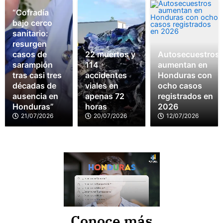
“Cofradía
bajo cerco
sanitario:
resurgen
casos de
22 muertos y
Autosecuestros
sarampión
114
aumentan en
tras casi tres
accidentes
Honduras con
décadas de
viales en
ocho casos
ausencia en
apenas 72
registrados en
Honduras”
horas
2026
21/07/2026
20/07/2026
12/07/2026
Conoce más