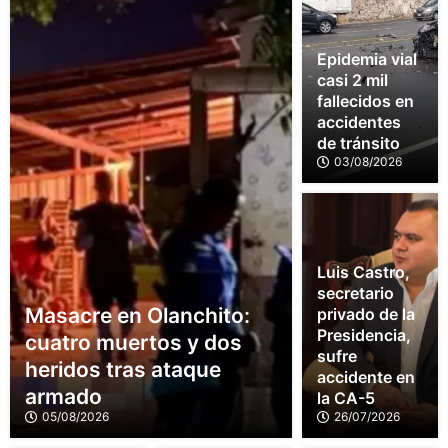
Epidemia vial
casi 2 mil
fallecidos en
accidentes
de tránsito
03/08/2026
Luis Castro,
secretario
Masacre en Olanchito:
privado de la
Presidencia,
cuatro muertos y dos
sufre
heridos tras ataque
accidente en
armado
la CA-5
05/08/2026
26/07/2026