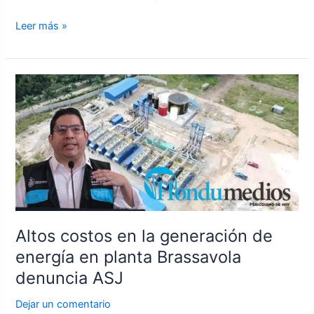
Leer más »
Altos
costos
en
la
generación
de
energía
en
planta
Altos costos en la generación de
Brassavola
denuncia
energía en planta Brassavola
ASJ
denuncia ASJ
Dejar un comentario