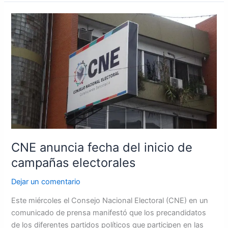
CNE
anuncia
fecha
del
inicio
de
campañas
electorales
CNE anuncia fecha del inicio de
campañas electorales
Dejar un comentario
Este miércoles el Consejo Nacional Electoral (CNE) en un
comunicado de prensa manifestó que los precandidatos
de los diferentes partidos políticos que participen en las