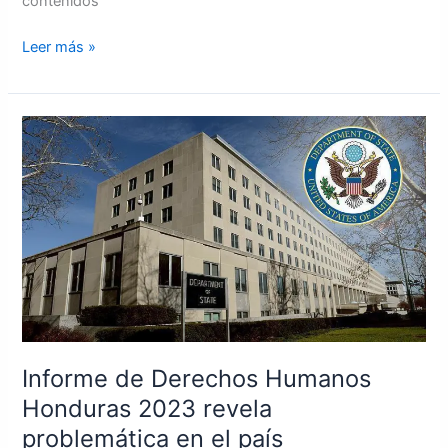
contenidos
Leer más »
Informe
de
Derechos
Humanos
Honduras
2023
revela
problemática
en
el
país
Informe de Derechos Humanos
Honduras 2023 revela
problemática en el país