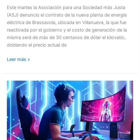
Este martes la Asociación para una Sociedad más Justa
(ASJ) denuncio el contrato de la nueva planta de energía
eléctrica de Brassavola, ubicada en Villanueva, la que fue
reactivada por el gobierno y el costo de generación de la
misma será de más de 30 centavos de dólar el kilovatio,
doblando el precio actual de
Leer más »
¿Sabes
cómo
calibrar
los
colores
de
tu
monitor?