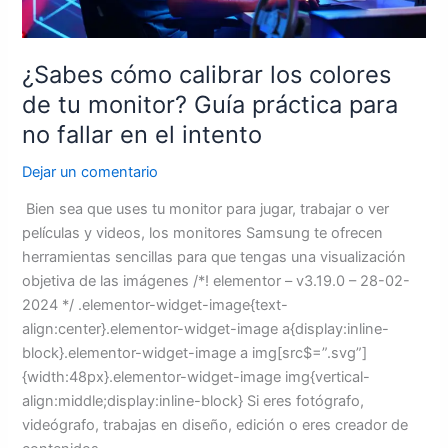
Guía
práctica
para
¿Sabes cómo calibrar los colores
no
de tu monitor? Guía práctica para
fallar
no fallar en el intento
en
el
Dejar un comentario
intento
Bien sea que uses tu monitor para jugar, trabajar o ver
películas y videos, los monitores Samsung te ofrecen
herramientas sencillas para que tengas una visualización
objetiva de las imágenes /*! elementor – v3.19.0 – 28-02-
2024 */ .elementor-widget-image{text-
align:center}.elementor-widget-image a{display:inline-
block}.elementor-widget-image a img[src$=”.svg”]
{width:48px}.elementor-widget-image img{vertical-
align:middle;display:inline-block} Si eres fotógrafo,
videógrafo, trabajas en diseño, edición o eres creador de