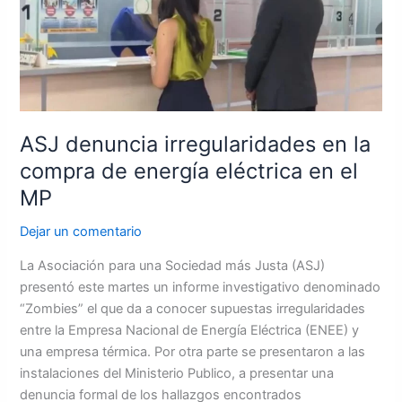
en
la
compra
de
energía
eléctrica
en
ASJ denuncia irregularidades en la
el
compra de energía eléctrica en el
MP
MP
Dejar un comentario
La Asociación para una Sociedad más Justa (ASJ)
presentó este martes un informe investigativo denominado
“Zombies” el que da a conocer supuestas irregularidades
entre la Empresa Nacional de Energía Eléctrica (ENEE) y
una empresa térmica. Por otra parte se presentaron a las
instalaciones del Ministerio Publico, a presentar una
denuncia formal de los hallazgos encontrados