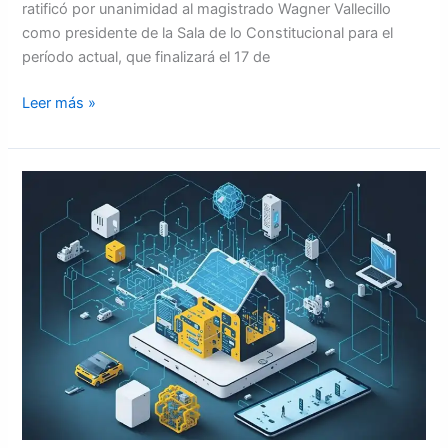
ratificó por unanimidad al magistrado Wagner Vallecillo
como presidente de la Sala de lo Constitucional para el
período actual, que finalizará el 17 de
Leer más »
SISAP
brinda
recomendaciones
para
proteger
dispositivos
de
ciberamenazas