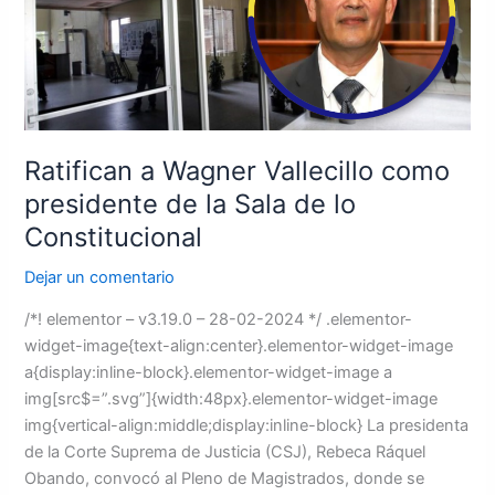
presidente
de
la
Sala
de
lo
Ratifican a Wagner Vallecillo como
Constitucional
presidente de la Sala de lo
Constitucional
Dejar un comentario
/*! elementor – v3.19.0 – 28-02-2024 */ .elementor-
widget-image{text-align:center}.elementor-widget-image
a{display:inline-block}.elementor-widget-image a
img[src$=”.svg”]{width:48px}.elementor-widget-image
img{vertical-align:middle;display:inline-block} La presidenta
de la Corte Suprema de Justicia (CSJ), Rebeca Ráquel
Obando, convocó al Pleno de Magistrados, donde se