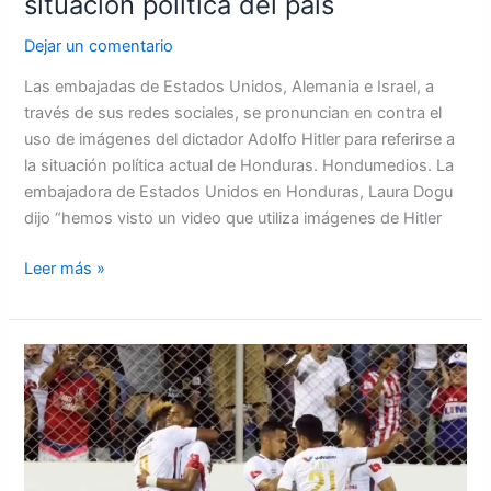
situación política del país
situación
política
Dejar un comentario
del
país
Las embajadas de Estados Unidos, Alemania e Israel, a
través de sus redes sociales, se pronuncian en contra el
uso de imágenes del dictador Adolfo Hitler para referirse a
la situación política actual de Honduras. Hondumedios. La
embajadora de Estados Unidos en Honduras, Laura Dogu
dijo “hemos visto un video que utiliza imágenes de Hitler
Leer más »
Un
arrollador
Olimpia
se
impone
6