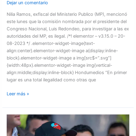
Dejar un comentario
Nilia Ramos, exfiscal del Ministerio Publico (MP), mencionó
este lunes que la comisión nombrada por el presidente del
Congreso Nacional, Luis Redondeo, para investigar a las ex
autoridades del MP, es ilegal. /*! elementor – v3.15.0 – 20-
08-2023 */ .elementor-widget-image{text-
align:center}.elementor-widget-image a{display:inline-
block}.elementor-widget-image a img[src$=”.svg”]
{width:48px}.elementor-widget-image img{vertical-
align:middle;display:inline-block} Hondumedios “En primer
lugar es una total ilegalidad como otras que
Leer más »
Presidenta
Xiomara
Castro