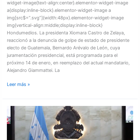
widget-image{text-align:center}.elementor-widget-image
a{display:inline-block}.elementor-widget-image a
img[src$=”.svg”]{width:48px}.elementor-widget-image
img{vertical-align:middle;display:inline-block}
Hondumedios. La presidenta Xiomara Castro de Zelaya,
reaccionó a la denuncia de golpe de estado de presidente
electo de Guatemala, Bernardo Arévalo de León, cuya
juramentación presidencial, está programada para el
próximo 14 de enero, en reemplazo del actual mandatario,
Alejandro Giammattei. La
Leer más »
El
Congreso
Nacional
nombra
comisión