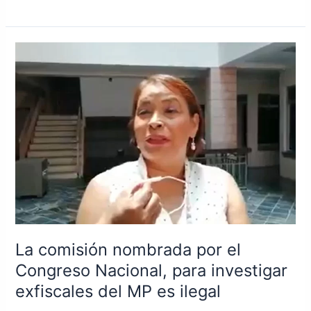
La
comisión
nombrada
por
el
Congreso
Nacional,
para
investigar
exfiscales
del
MP
La comisión nombrada por el
es
ilegal
Congreso Nacional, para investigar
exfiscales del MP es ilegal