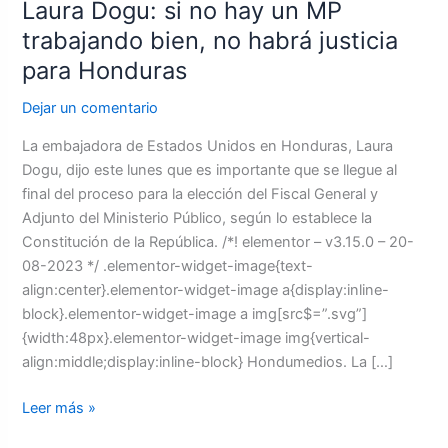
Laura Dogu: si no hay un MP
justicia
trabajando bien, no habrá justicia
para
para Honduras
Honduras
Dejar un comentario
La embajadora de Estados Unidos en Honduras, Laura
Dogu, dijo este lunes que es importante que se llegue al
final del proceso para la elección del Fiscal General y
Adjunto del Ministerio Público, según lo establece la
Constitución de la República. /*! elementor – v3.15.0 – 20-
08-2023 */ .elementor-widget-image{text-
align:center}.elementor-widget-image a{display:inline-
block}.elementor-widget-image a img[src$=”.svg”]
{width:48px}.elementor-widget-image img{vertical-
align:middle;display:inline-block} Hondumedios. La […]
Leer más »