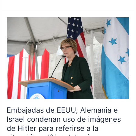
Embajadas
de
EEUU,
Alemania
e
Israel
condenan
uso
de
imágenes
de
Hitler
para
Embajadas de EEUU, Alemania e
referirse
Israel condenan uso de imágenes
a
de Hitler para referirse a la
la