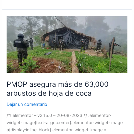
PMOP
asegura
más
de
63,000
arbustos
de
hoja
de
PMOP asegura más de 63,000
coca
arbustos de hoja de coca
Dejar un comentario
/*! elementor – v3.15.0 – 20-08-2023 */ .elementor-
widget-image{text-align:center}.elementor-widget-image
a{display:inline-block}.elementor-widget-image a