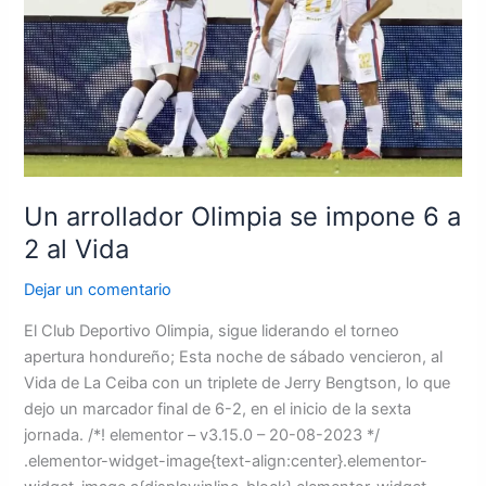
a
2
al
Vida
Un arrollador Olimpia se impone 6 a
2 al Vida
Dejar un comentario
El Club Deportivo Olimpia, sigue liderando el torneo
apertura hondureño; Esta noche de sábado vencieron, al
Vida de La Ceiba con un triplete de Jerry Bengtson, lo que
dejo un marcador final de 6-2, en el inicio de la sexta
jornada. /*! elementor – v3.15.0 – 20-08-2023 */
.elementor-widget-image{text-align:center}.elementor-