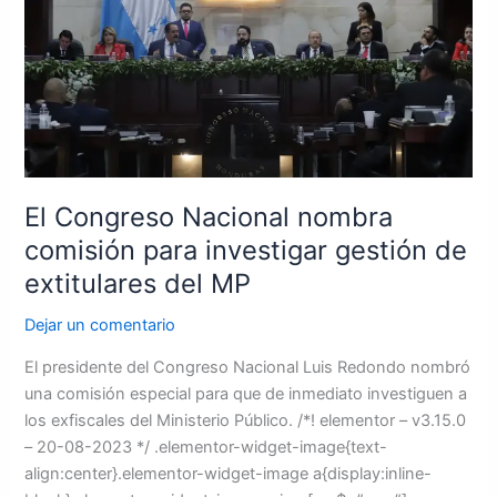
para
investigar
gestión
de
extitulares
del
MP
El Congreso Nacional nombra
comisión para investigar gestión de
extitulares del MP
Dejar un comentario
El presidente del Congreso Nacional Luis Redondo nombró
una comisión especial para que de inmediato investiguen a
los exfiscales del Ministerio Público. /*! elementor – v3.15.0
– 20-08-2023 */ .elementor-widget-image{text-
align:center}.elementor-widget-image a{display:inline-