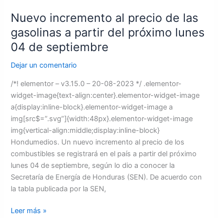
lunes
Nuevo incremento al precio de las
04
gasolinas a partir del próximo lunes
de
septiembre
04 de septiembre
Dejar un comentario
/*! elementor – v3.15.0 – 20-08-2023 */ .elementor-
widget-image{text-align:center}.elementor-widget-image
a{display:inline-block}.elementor-widget-image a
img[src$=”.svg”]{width:48px}.elementor-widget-image
img{vertical-align:middle;display:inline-block}
Hondumedios. Un nuevo incremento al precio de los
combustibles se registrará en el país a partir del próximo
lunes 04 de septiembre, según lo dio a conocer la
Secretaría de Energía de Honduras (SEN). De acuerdo con
la tabla publicada por la SEN,
Leer más »