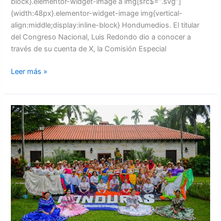
block}.elementor-widget-image a img[src$=”.svg”]
{width:48px}.elementor-widget-image img{vertical-
align:middle;display:inline-block} Hondumedios. El titular
del Congreso Nacional, Luis Redondo dio a conocer a
través de su cuenta de X, la Comisión Especial
Leer más »
La
universidad
de
El
Zamorano
desarrolla
la
XVI
Panamericana