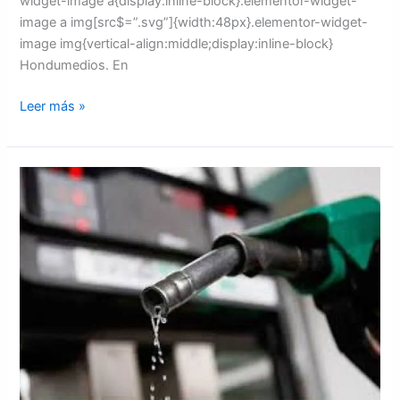
widget-image a{display:inline-block}.elementor-widget-
image a img[src$=”.svg”]{width:48px}.elementor-widget-
image img{vertical-align:middle;display:inline-block}
Hondumedios. En
Leer más »
Nuevo
incremento
al
precio
de
las
gasolinas
a
partir
del
próximo