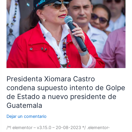
condena
supuesto
intento
de
Golpe
de
Estado
a
nuevo
presidente
de
Presidenta Xiomara Castro
Guatemala
condena supuesto intento de Golpe
de Estado a nuevo presidente de
Guatemala
Dejar un comentario
/*! elementor – v3.15.0 – 20-08-2023 */ .elementor-