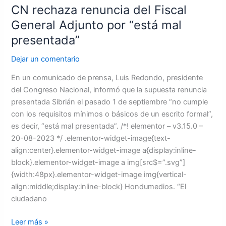
CN rechaza renuncia del Fiscal
General Adjunto por “está mal
presentada”
Dejar un comentario
En un comunicado de prensa, Luis Redondo, presidente
del Congreso Nacional, informó que la supuesta renuncia
presentada Sibrián el pasado 1 de septiembre “no cumple
con los requisitos mínimos o básicos de un escrito formal”,
es decir, “está mal presentada”. /*! elementor – v3.15.0 –
20-08-2023 */ .elementor-widget-image{text-
align:center}.elementor-widget-image a{display:inline-
block}.elementor-widget-image a img[src$=”.svg”]
{width:48px}.elementor-widget-image img{vertical-
align:middle;display:inline-block} Hondumedios. “El
ciudadano
Leer más »