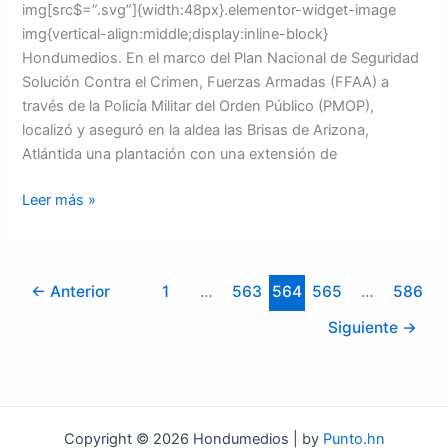
img[src$=”.svg”]{width:48px}.elementor-widget-image
img{vertical-align:middle;display:inline-block}
Hondumedios. En el marco del Plan Nacional de Seguridad
Solución Contra el Crimen, Fuerzas Armadas (FFAA) a
través de la Policía Militar del Orden Público (PMOP),
localizó y aseguró en la aldea las Brisas de Arizona,
Atlántida una plantación con una extensión de
Leer más »
←
Anterior
1
…
563
564
565
…
586
Siguiente
→
Copyright © 2026 Hondumedios | by
Punto.hn