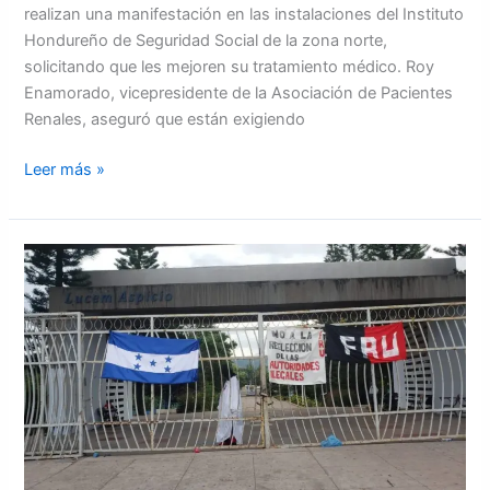
realizan una manifestación en las instalaciones del Instituto
Hondureño de Seguridad Social de la zona norte,
solicitando que les mejoren su tratamiento médico. Roy
Enamorado, vicepresidente de la Asociación de Pacientes
Renales, aseguró que están exigiendo
Leer más »
UNAH
suspende
prueba
PAA
del
domingo
20
de
agosto