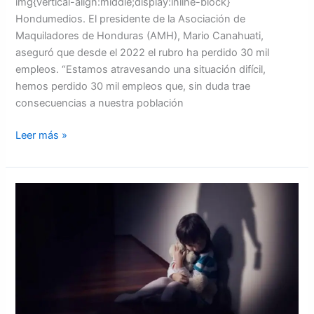
img{vertical-align:middle;display:inline-block}
Hondumedios. El presidente de la Asociación de
Maquiladores de Honduras (AMH), Mario Canahuati,
aseguró que desde el 2022 el rubro ha perdido 30 mil
empleos. “Estamos atravesando una situación difícil,
hemos perdido 30 mil empleos que, sin duda trae
consecuencias a nuestra población
Leer más »
Plataforma
Juvenil
de
APJ
y
ASJ
lanzan
segunda