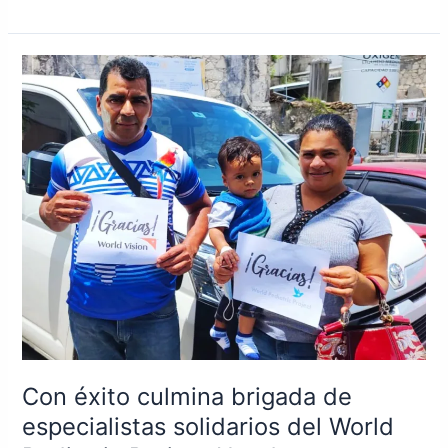
Con
éxito
culmina
brigada
de
especialistas
solidarios
del
World
Pediatric
Project
Honduras
Con éxito culmina brigada de
especialistas solidarios del World