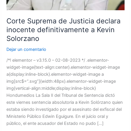
Corte Suprema de Justicia declara
inocente definitivamente a Kevin
Solorzano
Dejar un comentario
/*! elementor – v3.15.0 – 02-08-2023 */ .elementor-
widget-image{text-align:center}.elementor-widget-image
a{display:inline-block}.elementor-widget-image a
img[src$=”.svg”]{width:48px}.elementor-widget-image
img{vertical-align:middle;display:inline-block}
Hondumedios La Sala II del Tribunal de Sentencia dictó
este viernes sentencia absolutoria a Kevin Solórzano quien
estaba siendo investigado por el asesinato del exfiscal del
Ministerio Público Edwin Eguigure. En el juicio oral y
público, el ente acusador del Estado no pudo […]