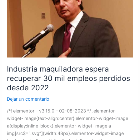
recuperar
30
mil
empleos
perdidos
desde
2022
Industria maquiladora espera
recuperar 30 mil empleos perdidos
desde 2022
Dejar un comentario
/*! elementor – v3.15.0 – 02-08-2023 */ .elementor-
widget-image{text-align:center}.elementor-widget-image
a{display:inline-block}.elementor-widget-image a
img[src$=”.svg”]{width:48px}.elementor-widget-image