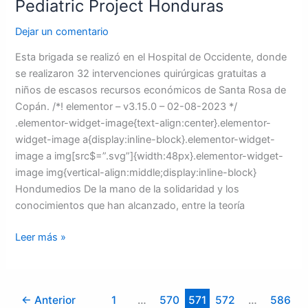
Pediatric Project Honduras
Dejar un comentario
Esta brigada se realizó en el Hospital de Occidente, donde
se realizaron 32 intervenciones quirúrgicas gratuitas a
niños de escasos recursos económicos de Santa Rosa de
Copán. /*! elementor – v3.15.0 – 02-08-2023 */
.elementor-widget-image{text-align:center}.elementor-
widget-image a{display:inline-block}.elementor-widget-
image a img[src$=”.svg”]{width:48px}.elementor-widget-
image img{vertical-align:middle;display:inline-block}
Hondumedios De la mano de la solidaridad y los
conocimientos que han alcanzado, entre la teoría
Leer más »
←
Anterior
1
…
570
571
572
…
586