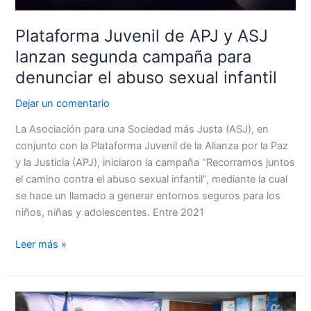
campaña
para
Plataforma Juvenil de APJ y ASJ
denunciar
lanzan segunda campaña para
el
denunciar el abuso sexual infantil
abuso
sexual
Dejar un comentario
infantil
La Asociación para una Sociedad más Justa (ASJ), en
conjunto con la Plataforma Juvenil de la Alianza por la Paz
y la Justicia (APJ), iniciaron la campaña “Recorramos juntos
el camino contra el abuso sexual infantil”, mediante la cual
se hace un llamado a generar entornos seguros para los
niños, niñas y adolescentes. Entre 2021
Leer más »
Bloque