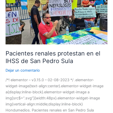
protestan
en
el
IHSS
de
San
Pedro
Sula
Pacientes renales protestan en el
IHSS de San Pedro Sula
Dejar un comentario
/*! elementor – v3.15.0 – 02-08-2023 */ .elementor-
widget-image{text-align:center}.elementor-widget-image
a{display:inline-block}.elementor-widget-image a
img[src$=”.svg”]{width:48px}.elementor-widget-image
img{vertical-align:middle;display:inline-block}
Hondumedios. Pacientes renales en San Pedro Sula