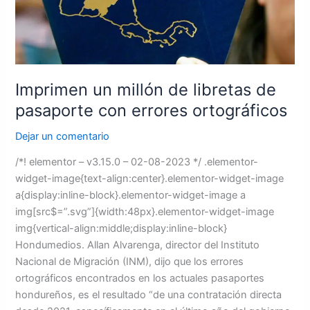
pasaporte
con
errores
ortográficos
Imprimen un millón de libretas de
pasaporte con errores ortográficos
Dejar un comentario
/*! elementor – v3.15.0 – 02-08-2023 */ .elementor-
widget-image{text-align:center}.elementor-widget-image
a{display:inline-block}.elementor-widget-image a
img[src$=”.svg”]{width:48px}.elementor-widget-image
img{vertical-align:middle;display:inline-block}
Hondumedios. Allan Alvarenga, director del Instituto
Nacional de Migración (INM), dijo que los errores
ortográficos encontrados en los actuales pasaportes
hondureños, es el resultado “de una contratación directa