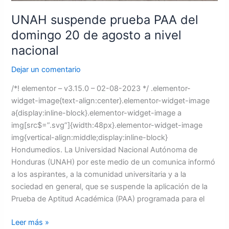
a
nivel
UNAH suspende prueba PAA del
nacional
domingo 20 de agosto a nivel
nacional
Dejar un comentario
/*! elementor – v3.15.0 – 02-08-2023 */ .elementor-
widget-image{text-align:center}.elementor-widget-image
a{display:inline-block}.elementor-widget-image a
img[src$=”.svg”]{width:48px}.elementor-widget-image
img{vertical-align:middle;display:inline-block}
Hondumedios. La Universidad Nacional Autónoma de
Honduras (UNAH) por este medio de un comunica informó
a los aspirantes, a la comunidad universitaria y a la
sociedad en general, que se suspende la aplicación de la
Prueba de Aptitud Académica (PAA) programada para el
Leer más »