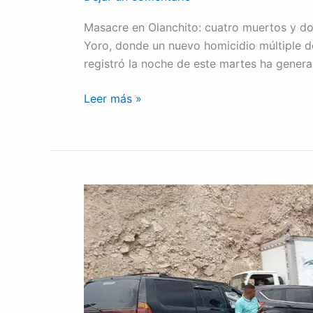
Masacre en Olanchito: cuatro muertos y dos
Yoro, donde un nuevo homicidio múltiple de
registró la noche de este martes ha gener
Leer más »
Epidemia
vial
casi
2
mil
fallecidos
en