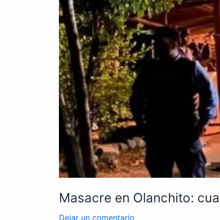
tras
ataque
armado
Masacre en Olanchito: cua
Dejar un comentario