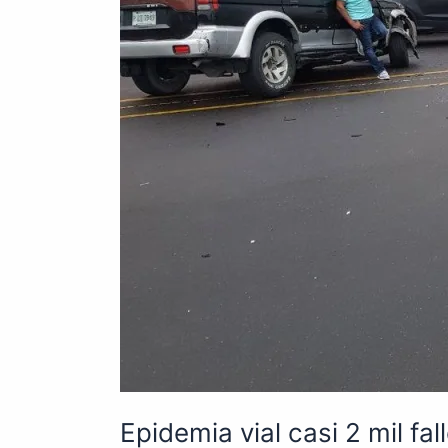
accidentes
de
tránsito
Epidemia vial casi 2 mil fa