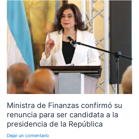
Ministra
de
Finanzas
confirmó
su
renuncia
para
ser
candidata
a
la
presidencia
de
la
Ministra de Finanzas confirmó su
República
renuncia para ser candidata a la
presidencia de la República
Dejar un comentario