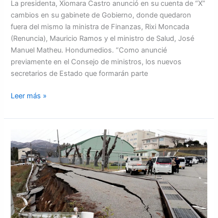
La presidenta, Xiomara Castro anunció en su cuenta de “X”
cambios en su gabinete de Gobierno, donde quedaron
fuera del mismo la ministra de Finanzas, Rixi Moncada
(Renuncia), Mauricio Ramos y el ministro de Salud, José
Manuel Matheu. Hondumedios. “Como anuncié
previamente en el Consejo de ministros, los nuevos
secretarios de Estado que formarán parte
Leer más »
Un
terremoto
de
7.6
sacudió
la
costa
occidental