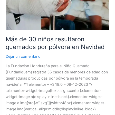
resultaron
quemados
por
pólvora
en
Navidad
Más de 30 niños resultaron
quemados por pólvora en Navidad
Dejar un comentario
La Fundación Hondureña para el Niño Quemado
(Fundaniquem) registra 35 casos de menores de edad con
quemaduras producidas por pólvora en la temporada
navideña. /*! elementor – v3.18.0 – 08-12-2023 */
.elementor-widget-image{text-align:center}.elementor-
widget-image a{display:inline-block}.elementor-widget-
image a img[src$=”.svg”]{width:48px}.elementor-widget-
image img{vertical-align:middle;display:inline-block}