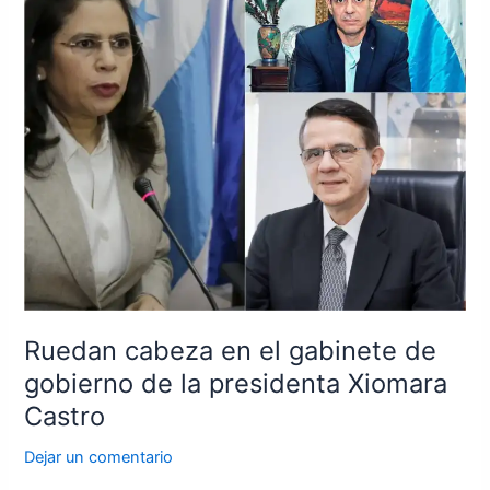
en
el
gabinete
de
gobierno
de
la
presidenta
Xiomara
Castro
Ruedan cabeza en el gabinete de
gobierno de la presidenta Xiomara
Castro
Dejar un comentario