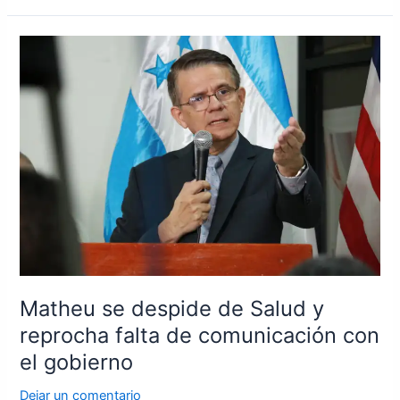
Matheu
se
despide
de
Salud
y
reprocha
falta
de
comunicación
con
el
gobierno
Matheu se despide de Salud y
reprocha falta de comunicación con
el gobierno
Dejar un comentario