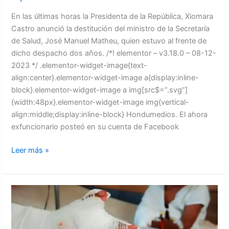
En las últimas horas la Presidenta de la República, Xiomara
Castro anunció la destitución del ministro de la Secretaría
de Salud, José Manuel Matheu, quien estuvo al frente de
dicho despacho dos años. /*! elementor – v3.18.0 – 08-12-
2023 */ .elementor-widget-image{text-
align:center}.elementor-widget-image a{display:inline-
block}.elementor-widget-image a img[src$=”.svg”]
{width:48px}.elementor-widget-image img{vertical-
align:middle;display:inline-block} Hondumedios. El ahora
exfuncionario posteó en su cuenta de Facebook
Leer más »
Más
de
30
niños