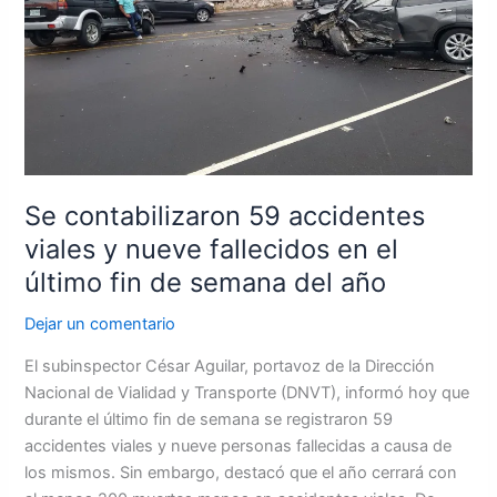
accidentes
viales
y
nueve
fallecidos
en
el
último
Se contabilizaron 59 accidentes
fin
viales y nueve fallecidos en el
de
último fin de semana del año
semana
del
Dejar un comentario
año
El subinspector César Aguilar, portavoz de la Dirección
Nacional de Vialidad y Transporte (DNVT), informó hoy que
durante el último fin de semana se registraron 59
accidentes viales y nueve personas fallecidas a causa de
los mismos. Sin embargo, destacó que el año cerrará con