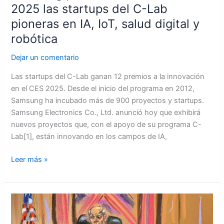
2025 las startups del C-Lab
salud
pioneras en IA, IoT, salud digital y
digital
y
robótica
robótica
Dejar un comentario
Las startups del C-Lab ganan 12 premios a la innovación
en el CES 2025. Desde el inicio del programa en 2012,
Samsung ha incubado más de 900 proyectos y startups.
Samsung Electronics Co., Ltd. anunció hoy que exhibirá
nuevos proyectos que, con el apoyo de su programa C-
Lab[1], están innovando en los campos de IA,
Leer más »
INFOBAE:
El
Triángulo