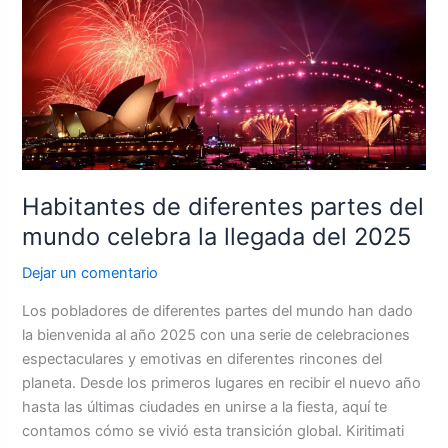
diferentes
partes
del
mundo
celebra
la
llegada
del
2025
Habitantes de diferentes partes del
mundo celebra la llegada del 2025
Dejar un comentario
Los pobladores de diferentes partes del mundo han dado
la bienvenida al año 2025 con una serie de celebraciones
espectaculares y emotivas en diferentes rincones del
planeta. Desde los primeros lugares en recibir el nuevo año
hasta las últimas ciudades en unirse a la fiesta, aquí te
contamos cómo se vivió esta transición global. Kiritimati