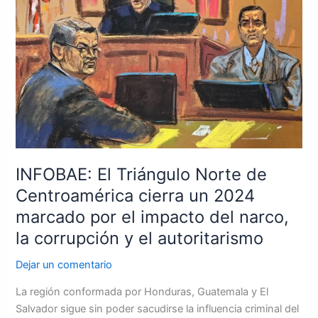
Norte
de
Centroamérica
cierra
un
2024
marcado
por
el
impacto
INFOBAE: El Triángulo Norte de
del
Centroamérica cierra un 2024
narco,
marcado por el impacto del narco,
la
la corrupción y el autoritarismo
corrupción
y
Dejar un comentario
el
autoritarismo
La región conformada por Honduras, Guatemala y El
Salvador sigue sin poder sacudirse la influencia criminal del