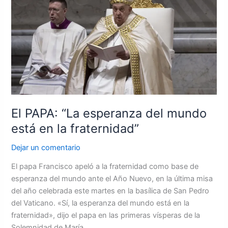
“La
esperanza
del
mundo
está
en
la
fraternidad”
El PAPA: “La esperanza del mundo
está en la fraternidad”
Dejar un comentario
El papa Francisco apeló a la fraternidad como base de
esperanza del mundo ante el Año Nuevo, en la última misa
del año celebrada este martes en la basílica de San Pedro
del Vaticano. «Sí, la esperanza del mundo está en la
fraternidad», dijo el papa en las primeras vísperas de la
Solemnidad de María