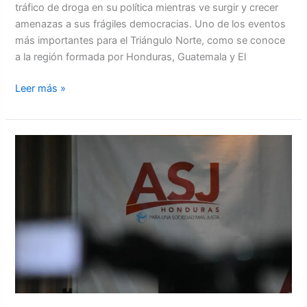
tráfico de droga en su política mientras ve surgir y crecer
amenazas a sus frágiles democracias. Uno de los eventos
más importantes para el Triángulo Norte, como se conoce
a la región formada por Honduras, Guatemala y El
Leer más »
ASJ:
Lista
Engel
constituye
una
condena
moral