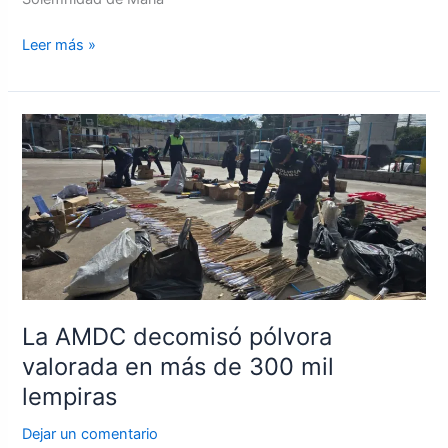
Leer más »
La
AMDC
decomisó
pólvora
valorada
en
más
de
300
La AMDC decomisó pólvora
mil
valorada en más de 300 mil
lempiras
lempiras
Dejar un comentario