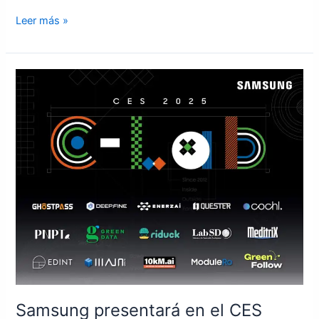
Leer más »
Samsung
presentará
en
el
CES
2025
las
startups
del
C-
Lab
pioneras
en
IA,
Samsung presentará en el CES
IoT,