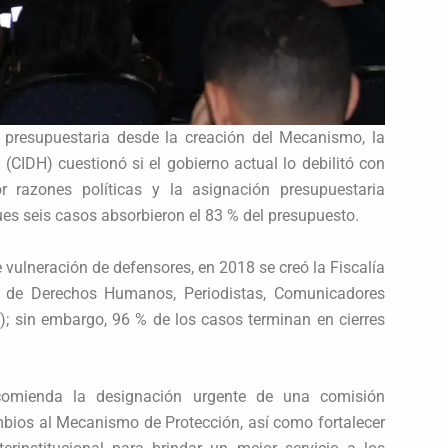
 presupuestaria desde la creación del Mecanismo, la
IDH) cuestionó si el gobierno actual lo debilitó con
 razones políticas y la asignación presupuestaria
es seis casos absorbieron el 83 % del presupuesto.
 vulneración de defensores, en 2018 se creó la Fiscalía
s de Derechos Humanos, Periodistas, Comunicadores
; sin embargo, 96 % de los casos terminan en cierres
ecomienda la designación urgente de una comisión
bios al Mecanismo de Protección, así como fortalecer