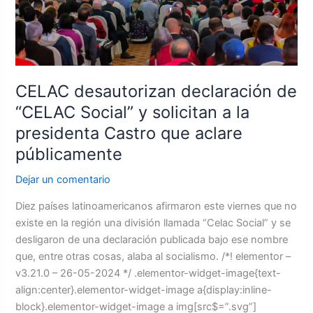
solicitan
a
la
presidenta
Castro
que
CELAC desautorizan declaración de
aclare
“CELAC Social” y solicitan a la
públicamente
presidenta Castro que aclare
públicamente
Dejar un comentario
Diez países latinoamericanos afirmaron este viernes que no
existe en la región una división llamada “Celac Social” y se
desligaron de una declaración publicada bajo ese nombre
que, entre otras cosas, alaba al socialismo. /*! elementor –
v3.21.0 – 26-05-2024 */ .elementor-widget-image{text-
align:center}.elementor-widget-image a{display:inline-
block}.elementor-widget-image a img[src$=”.svg”]