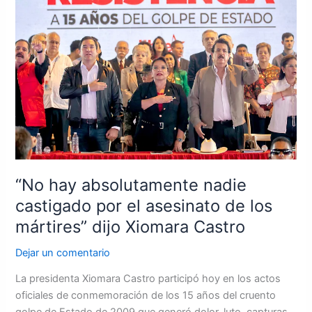
absolutamente
nadie
castigado
por
el
asesinato
de
los
mártires”
dijo
Xiomara
“No hay absolutamente nadie
Castro
castigado por el asesinato de los
mártires” dijo Xiomara Castro
Dejar un comentario
La presidenta Xiomara Castro participó hoy en los actos
oficiales de conmemoración de los 15 años del cruento