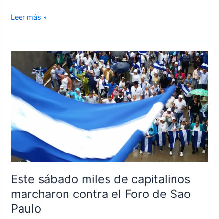
Leer más »
Este
sábado
miles
de
capitalinos
marcharon
contra
el
Foro
de
Sao
Este sábado miles de capitalinos
Paulo
marcharon contra el Foro de Sao
Paulo