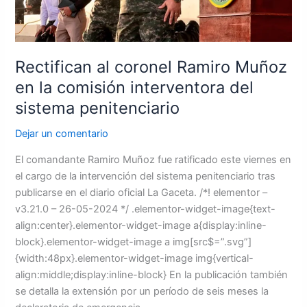
comisión
interventora
del
sistema
Rectifican al coronel Ramiro Muñoz
penitenciario
en la comisión interventora del
sistema penitenciario
Dejar un comentario
El comandante Ramiro Muñoz fue ratificado este viernes en
el cargo de la intervención del sistema penitenciario tras
publicarse en el diario oficial La Gaceta. /*! elementor –
v3.21.0 – 26-05-2024 */ .elementor-widget-image{text-
align:center}.elementor-widget-image a{display:inline-
block}.elementor-widget-image a img[src$=”.svg”]
{width:48px}.elementor-widget-image img{vertical-
align:middle;display:inline-block} En la publicación también
se detalla la extensión por un período de seis meses la