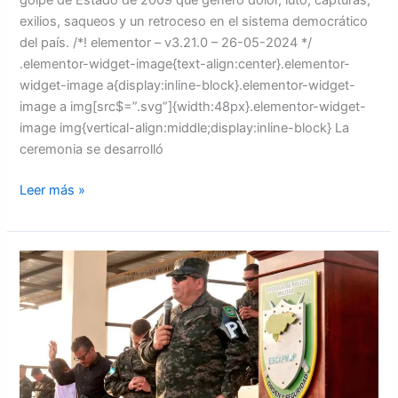
golpe de Estado de 2009 que generó dolor, luto, capturas,
exilios, saqueos y un retroceso en el sistema democrático
del país. /*! elementor – v3.21.0 – 26-05-2024 */
.elementor-widget-image{text-align:center}.elementor-
widget-image a{display:inline-block}.elementor-widget-
image a img[src$=”.svg”]{width:48px}.elementor-widget-
image img{vertical-align:middle;display:inline-block} La
ceremonia se desarrolló
Leer más »
Rectifican
al
coronel
Ramiro
Muñoz
en
la