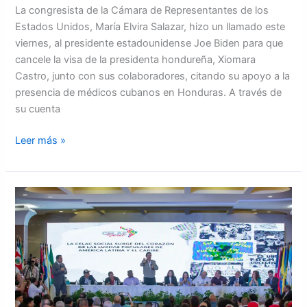
La congresista de la Cámara de Representantes de los
Estados Unidos, María Elvira Salazar, hizo un llamado este
viernes, al presidente estadounidense Joe Biden para que
cancele la visa de la presidenta hondureña, Xiomara
Castro, junto con sus colaboradores, citando su apoyo a la
presencia de médicos cubanos en Honduras. A través de
su cuenta
Leer más »
CELAC
desautorizan
declaración
de
“CELAC
Social”
y