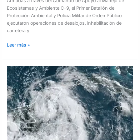
Armadas a través del Comando de Apoyo al Manejo de
Ecosistemas y Ambiente C-9, el Primer Batallón de
Protección Ambiental y Policia Militar de Orden Público
ejecutaron operaciones de desalojos, inhabilitación de
carretera y
Leer más »
Se
forma
la
tormenta
tropical
Beryl
que
puede
llegar
a