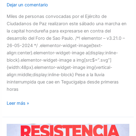
Dejar un comentario
Miles de personas convocadas por el Ejército de
Ciudadanos de Paz realizaron este sábado una marcha en
la capital hondureña para expresarse en contra del
desarrollo del Foro de Sao Paulo. /*! elementor – v3.21.0 –
26-05-2024 */ .elementor-widget-image{text-
align:center}.elementor-widget-image a{display:inline-
block}.elementor-widget-image a img[src$=”.svg”]
{width:48px}.elementor-widget-image img{vertical-
align:middle;display:inline-block} Pese a la lluvia
ininterrumpida que cae en Tegucigalpa desde primeras
horas
Leer más »
“No
hay