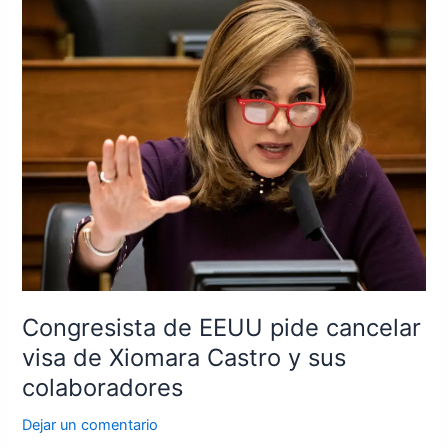
Congresista
de
EEUU
pide
cancelar
visa
de
Xiomara
Castro
y
sus
colaboradores
Congresista de EEUU pide cancelar
visa de Xiomara Castro y sus
colaboradores
Dejar un comentario