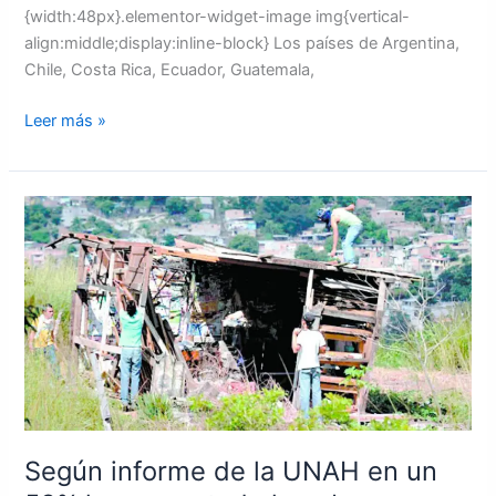
{width:48px}.elementor-widget-image img{vertical-
align:middle;display:inline-block} Los países de Argentina,
Chile, Costa Rica, Ecuador, Guatemala,
Leer más »
Según
informe
de
la
UNAH
en
un
53%
ha
aumentado
Según informe de la UNAH en un
la