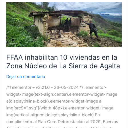
FFAA
inhabilitan
10
viviendas
en
la
Zona
Núcleo
FFAA inhabilitan 10 viviendas en la
de
Zona Núcleo de La Sierra de Agalta
La
Sierra
Dejar un comentario
de
/*! elementor – v3.21.0 – 26-05-2024 */ .elementor-
Agalta
widget-image{text-align:center}.elementor-widget-image
a{display:inline-block}.elementor-widget-image a
img[src$=”.svg”]{width:48px}.elementor-widget-image
img{vertical-align:middle;display:inline-block} En
cumplimiento al Plan Cero Deforestación al 2029, Fuerzas