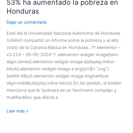
53% ha aumentado la pobreza en
pobreza
en
Honduras
Honduras
Dejar un comentario
Este día la Universidad Nacional Autónoma de Honduras
(UNAH) compartió un informe sobre la pobreza y el alto
costo de la Canasta Básica en Honduras. /*! elementor –
v3.21.0 – 26-05-2024 */ .elementor-widget-image{text-
align:center}.elementor-widget-image a{display:inline-
block}.elementor-widget-image a img[src$=”.svg”]
{width:48px}.elementor-widget-image img{vertical-
align:middle;display:inline-block} En tal sentido, el boletín
menciona que la “pobreza es un fenómeno complejo y
multifacético que afecta a
Leer más »