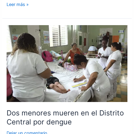
Leer más »
Dos
menores
mueren
en
el
Distrito
Central
por
dengue
Dos menores mueren en el Distrito
Central por dengue
Dejar un comentario