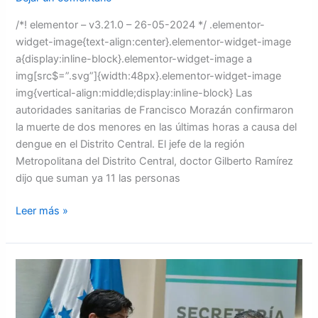
/*! elementor – v3.21.0 – 26-05-2024 */ .elementor-
widget-image{text-align:center}.elementor-widget-image
a{display:inline-block}.elementor-widget-image a
img[src$=”.svg”]{width:48px}.elementor-widget-image
img{vertical-align:middle;display:inline-block} Las
autoridades sanitarias de Francisco Morazán confirmaron
la muerte de dos menores en las últimas horas a causa del
dengue en el Distrito Central. El jefe de la región
Metropolitana del Distrito Central, doctor Gilberto Ramírez
dijo que suman ya 11 las personas
Leer más »
CMH
alerta
sobre