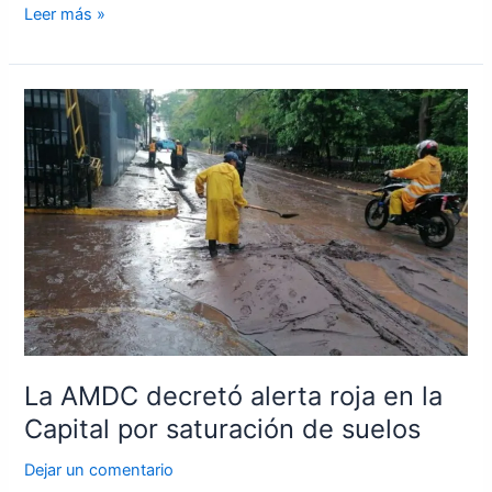
Leer más »
La
AMDC
decretó
alerta
roja
en
la
Capital
por
saturación
de
La AMDC decretó alerta roja en la
suelos
Capital por saturación de suelos
Dejar un comentario