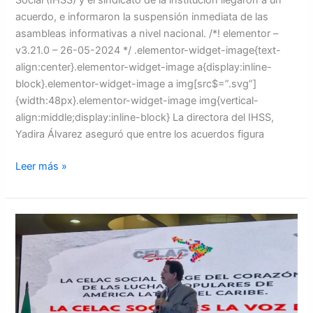
Social (IHSS) y el sindicato de la institución llegaron a un
acuerdo, e informaron la suspensión inmediata de las
asambleas informativas a nivel nacional. /*! elementor –
v3.21.0 – 26-05-2024 */ .elementor-widget-image{text-
align:center}.elementor-widget-image a{display:inline-
block}.elementor-widget-image a img[src$=”.svg”]
{width:48px}.elementor-widget-image img{vertical-
align:middle;display:inline-block} La directora del IHSS,
Yadira Álvarez aseguró que entre los acuerdos figura
Leer más »
Inauguran
el
XXVII
Foro
Sao
Paulo