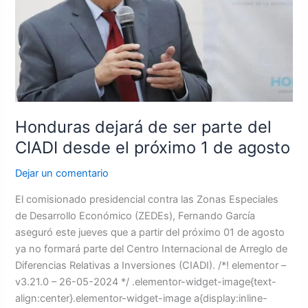
del
CIADI
desde
el
próximo
1
de
agosto
Honduras dejará de ser parte del
CIADI desde el próximo 1 de agosto
Dejar un comentario
El comisionado presidencial contra las Zonas Especiales
de Desarrollo Económico (ZEDEs), Fernando García
aseguró este jueves que a partir del próximo 01 de agosto
ya no formará parte del Centro Internacional de Arreglo de
Diferencias Relativas a Inversiones (CIADI). /*! elementor –
v3.21.0 – 26-05-2024 */ .elementor-widget-image{text-
align:center}.elementor-widget-image a{display:inline-