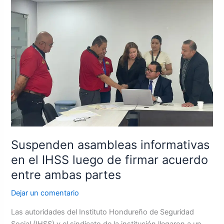
informativas
en
el
IHSS
luego
de
firmar
acuerdo
entre
ambas
partes
Suspenden asambleas informativas
en el IHSS luego de firmar acuerdo
entre ambas partes
Dejar un comentario
Las autoridades del Instituto Hondureño de Seguridad