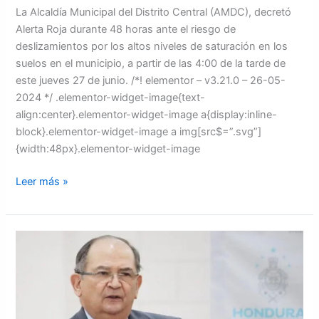
La Alcaldía Municipal del Distrito Central (AMDC), decretó
Alerta Roja durante 48 horas ante el riesgo de
deslizamientos por los altos niveles de saturación en los
suelos en el municipio, a partir de las 4:00 de la tarde de
este jueves 27 de junio. /*! elementor – v3.21.0 – 26-05-
2024 */ .elementor-widget-image{text-
align:center}.elementor-widget-image a{display:inline-
block}.elementor-widget-image a img[src$=”.svg”]
{width:48px}.elementor-widget-image
Leer más »
Honduras
dejará
de
ser
parte