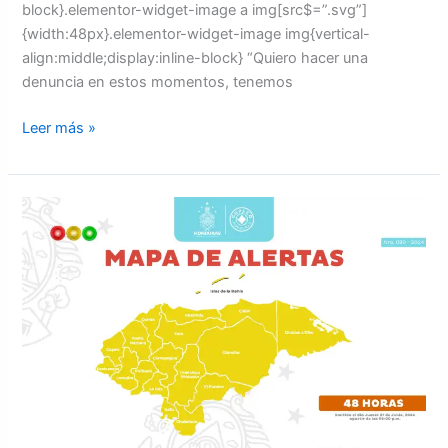
block}.elementor-widget-image a img[src$=”.svg”]
{width:48px}.elementor-widget-image img{vertical-
align:middle;display:inline-block} “Quiero hacer una
denuncia en estos momentos, tenemos
Leer más »
Honduras
en
alerta
por
nuevos
fenómeno
climático