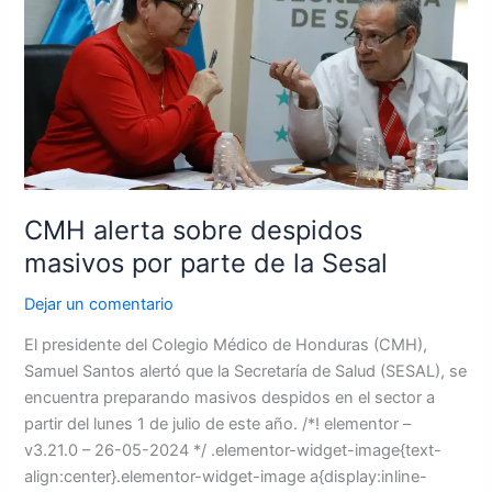
despidos
masivos
por
parte
de
la
Sesal
CMH alerta sobre despidos
masivos por parte de la Sesal
Dejar un comentario
El presidente del Colegio Médico de Honduras (CMH),
Samuel Santos alertó que la Secretaría de Salud (SESAL), se
encuentra preparando masivos despidos en el sector a
partir del lunes 1 de julio de este año. /*! elementor –
v3.21.0 – 26-05-2024 */ .elementor-widget-image{text-
align:center}.elementor-widget-image a{display:inline-