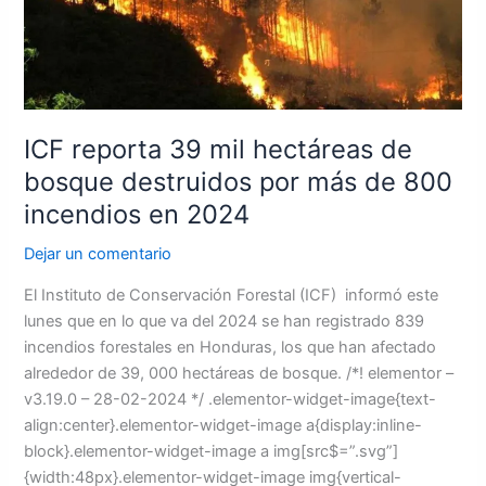
de
bosque
destruidos
por
más
de
ICF reporta 39 mil hectáreas de
800
bosque destruidos por más de 800
incendios
incendios en 2024
en
2024
Dejar un comentario
El Instituto de Conservación Forestal (ICF) informó este
lunes que en lo que va del 2024 se han registrado 839
incendios forestales en Honduras, los que han afectado
alrededor de 39, 000 hectáreas de bosque. /*! elementor –
v3.19.0 – 28-02-2024 */ .elementor-widget-image{text-
align:center}.elementor-widget-image a{display:inline-
block}.elementor-widget-image a img[src$=”.svg”]
{width:48px}.elementor-widget-image img{vertical-