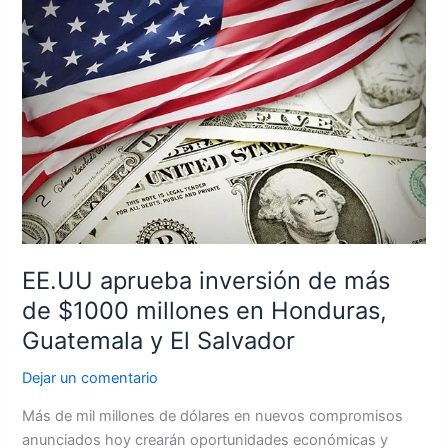
aprueba
inversión
de
más
de
$1000
millones
en
Honduras,
Guatemala
y
El
EE.UU aprueba inversión de más
Salvador
de $1000 millones en Honduras,
Guatemala y El Salvador
Dejar un comentario
Más de mil millones de dólares en nuevos compromisos
anunciados hoy crearán oportunidades económicas y