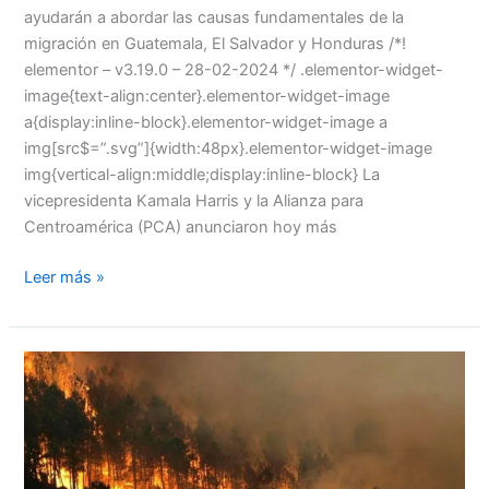
ayudarán a abordar las causas fundamentales de la
migración en Guatemala, El Salvador y Honduras /*!
elementor – v3.19.0 – 28-02-2024 */ .elementor-widget-
image{text-align:center}.elementor-widget-image
a{display:inline-block}.elementor-widget-image a
img[src$=”.svg”]{width:48px}.elementor-widget-image
img{vertical-align:middle;display:inline-block} La
vicepresidenta Kamala Harris y la Alianza para
Centroamérica (PCA) anunciaron hoy más
Leer más »
ICF
reporta
39
mil
hectáreas