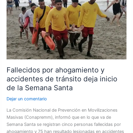
por
ahogamiento
y
accidentes
de
tránsito
deja
inicio
de
la
Fallecidos por ahogamiento y
Semana
accidentes de tránsito deja inicio
Santa
de la Semana Santa
Dejar un comentario
La Comisión Nacional de Prevención en Movilizaciones
Masivas (Conapremm), informó que en lo que va de
Semana Santa se registran cinco personas fallecidas por
ahogamiento y 75 han resultado lesionadas en accidentes