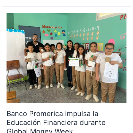
Banco
Promerica
impulsa
la
Educación
Financiera
durante
Global
Money
Week
Banco Promerica impulsa la
Educación Financiera durante
Global Money Week