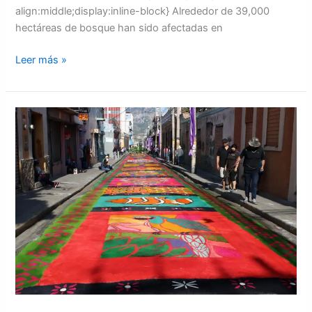
align:middle;display:inline-block} Alrededor de 39,000
hectáreas de bosque han sido afectadas en
Leer más »
La
AMDC
anuncia
cambio
de
elaboración
de
alfombras
de
aserrín
en
Tegucigalpa