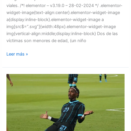
viales. /*! elementor – v3.19.0 – 28-02-2024 */ .elementor-
widget-image{text-align:center}.elementor-widget-image
a{display:inline-block}.elementor-widget-image a
img[src$=”.svg”]{width:48px}.elementor-widget-image
img{vertical-align:middle;display:inline-block} Dos de las
víctimas son menores de edad, (un niño
Leer más »
Honduras
empata
1-
1
con
El
Salvador
en