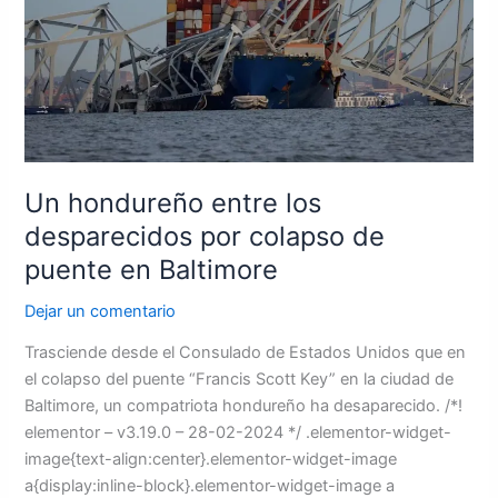
por
colapso
de
puente
en
Baltimore
Un hondureño entre los
desparecidos por colapso de
puente en Baltimore
Dejar un comentario
Trasciende desde el Consulado de Estados Unidos que en
el colapso del puente “Francis Scott Key” en la ciudad de
Baltimore, un compatriota hondureño ha desaparecido. /*!
elementor – v3.19.0 – 28-02-2024 */ .elementor-widget-
image{text-align:center}.elementor-widget-image
a{display:inline-block}.elementor-widget-image a