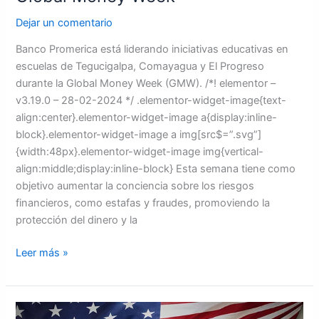
Dejar un comentario
Banco Promerica está liderando iniciativas educativas en
escuelas de Tegucigalpa, Comayagua y El Progreso
durante la Global Money Week (GMW). /*! elementor –
v3.19.0 – 28-02-2024 */ .elementor-widget-image{text-
align:center}.elementor-widget-image a{display:inline-
block}.elementor-widget-image a img[src$=”.svg”]
{width:48px}.elementor-widget-image img{vertical-
align:middle;display:inline-block} Esta semana tiene como
objetivo aumentar la conciencia sobre los riesgos
financieros, como estafas y fraudes, promoviendo la
protección del dinero y la
Leer más »
EE.UU