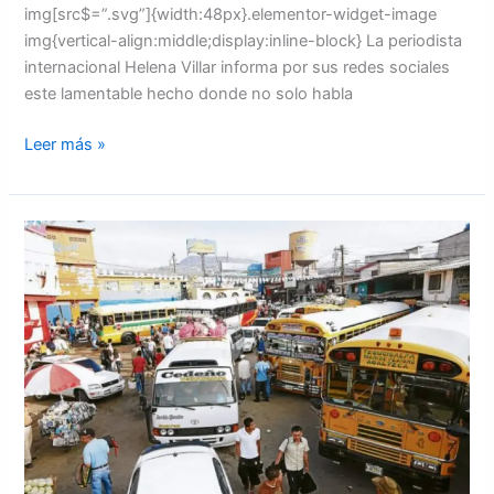
img[src$=”.svg”]{width:48px}.elementor-widget-image
img{vertical-align:middle;display:inline-block} La periodista
internacional Helena Villar informa por sus redes sociales
este lamentable hecho donde no solo habla
Leer más »
Continúa
el
éxodo
de
hondureños
en
las
terminales
de
transporte