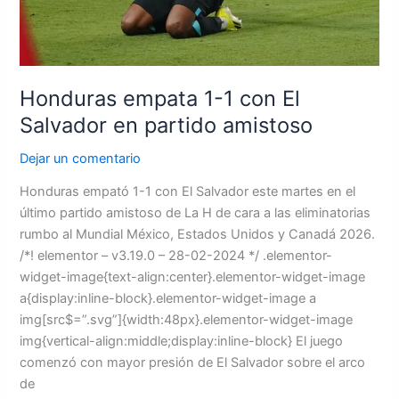
partido
amistoso
Honduras empata 1-1 con El
Salvador en partido amistoso
Dejar un comentario
Honduras empató 1-1 con El Salvador este martes en el
último partido amistoso de La H de cara a las eliminatorias
rumbo al Mundial México, Estados Unidos y Canadá 2026.
/*! elementor – v3.19.0 – 28-02-2024 */ .elementor-
widget-image{text-align:center}.elementor-widget-image
a{display:inline-block}.elementor-widget-image a
img[src$=”.svg”]{width:48px}.elementor-widget-image
img{vertical-align:middle;display:inline-block} El juego
comenzó con mayor presión de El Salvador sobre el arco
de