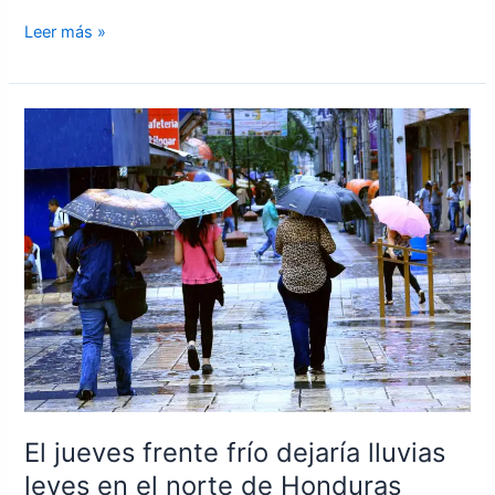
Leer más »
El
jueves
frente
frío
dejaría
lluvias
leves
en
el
norte
de
Honduras
El jueves frente frío dejaría lluvias
leves en el norte de Honduras