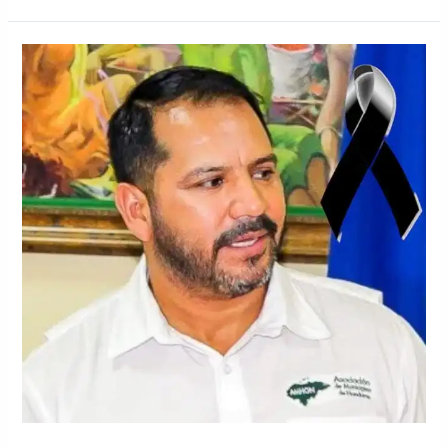
Muere
alcalde
de
Marcala,
La
Paz
Juan
Manuel
Melgar