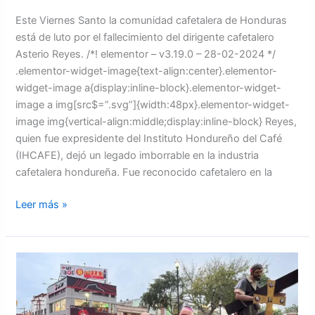
Este Viernes Santo la comunidad cafetalera de Honduras
está de luto por el fallecimiento del dirigente cafetalero
Asterio Reyes. /*! elementor – v3.19.0 – 28-02-2024 */
.elementor-widget-image{text-align:center}.elementor-
widget-image a{display:inline-block}.elementor-widget-
image a img[src$=”.svg”]{width:48px}.elementor-widget-
image img{vertical-align:middle;display:inline-block} Reyes,
quien fue expresidente del Instituto Hondureño del Café
(IHCAFE), dejó un legado imborrable en la industria
cafetalera hondureña. Fue reconocido cafetalero en la
Leer más »
Arzobispo
Lenihan
llama
a