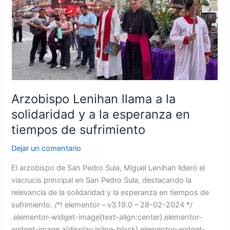
la
solidaridad
y
a
la
esperanza
en
tiempos
Arzobispo Lenihan llama a la
de
solidaridad y a la esperanza en
sufrimiento
tiempos de sufrimiento
Dejar un comentario
El arzobispo de San Pedro Sula, Miguel Lenihan lideró el
viacrucis principal en San Pedro Sula, destacando la
relevancia de la solidaridad y la esperanza en tiempos de
sufrimiento. /*! elementor – v3.19.0 – 28-02-2024 */
.elementor-widget-image{text-align:center}.elementor-
widget-image a{display:inline-block}.elementor-widget-