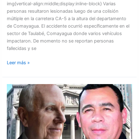
img{vertical-align:middle;display:inline-block} Varias
personas resultaron lesionadas luego de una colisión
múltiple en la carretera CA-5 a la altura del departamento
de Comayagua. El accidente ocurrió específicamente en el
sector de Taulabé, Comayagua donde varios vehículos
impactaron. De momento no se reportan personas
fallecidas y se
Leer más »
Posponen
sentencia
del
exoficial
Mauricio
Hernández