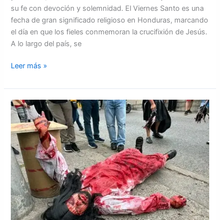
su fe con devoción y solemnidad. El Viernes Santo es una
fecha de gran significado religioso en Honduras, marcando
el día en que los fieles conmemoran la crucifixión de Jesús.
A lo largo del país, se
Leer más »
Con
devoción
se
realiza
el
Viacrucis
y
la
muerte
de