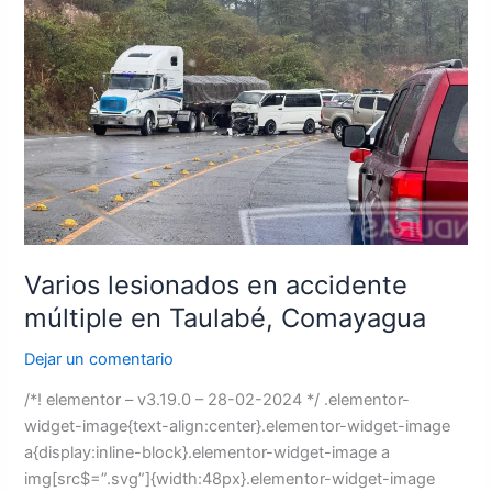
Varios
lesionados
en
accidente
múltiple
en
Taulabé,
Comayagua
Varios lesionados en accidente
múltiple en Taulabé, Comayagua
Dejar un comentario
/*! elementor – v3.19.0 – 28-02-2024 */ .elementor-
widget-image{text-align:center}.elementor-widget-image
a{display:inline-block}.elementor-widget-image a
img[src$=”.svg”]{width:48px}.elementor-widget-image