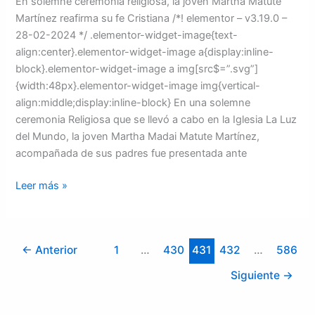
En solemne ceremonia religiosa, la joven Martha Matute
Martínez reafirma su fe Cristiana /*! elementor – v3.19.0 –
28-02-2024 */ .elementor-widget-image{text-
align:center}.elementor-widget-image a{display:inline-
block}.elementor-widget-image a img[src$=”.svg”]
{width:48px}.elementor-widget-image img{vertical-
align:middle;display:inline-block} En una solemne
ceremonia Religiosa que se llevó a cabo en la Iglesia La Luz
del Mundo, la joven Martha Madai Matute Martínez,
acompañada de sus padres fue presentada ante
Leer más »
←
Anterior
1
…
430
431
432
…
586
Siguiente
→