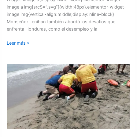
image a img[src$=”.svg”]{width:48px}.elementor-widget-
image img{vertical-align:middle;display:inline-block}
Monseñor Lenihan también abordó los desafíos que
enfrenta Honduras, como el desempleo y la
Leer más »
A
seis
aumentan
las
personas
ahogadas
aseguró
CONAPREMM