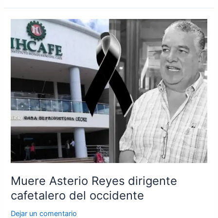
Muere
Asterio
Reyes
dirigente
cafetalero
del
occidente
Muere Asterio Reyes dirigente
cafetalero del occidente
Dejar un comentario