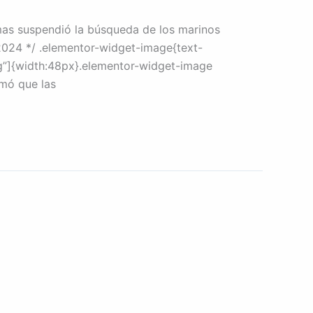
as suspendió la búsqueda de los marinos
024 */ .elementor-widget-image{text-
vg”]{width:48px}.elementor-widget-image
rmó que las