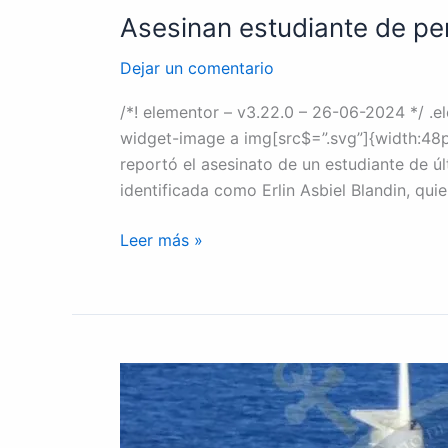
Asesinan estudiante de per
Dejar un comentario
/*! elementor – v3.22.0 – 26-06-2024 */ .e
widget-image a img[src$=”.svg”]{width:48px
reportó el asesinato de un estudiante de úl
identificada como Erlin Asbiel Blandin, qu
Leer más »
Bahamas
suspende
búsqueda