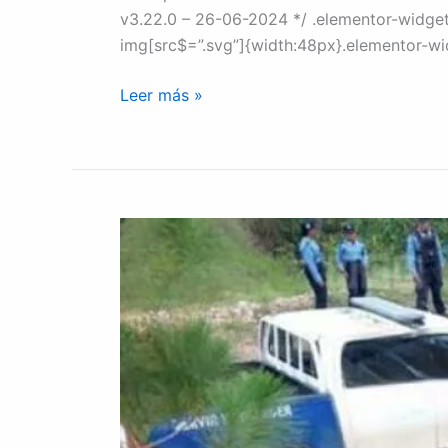
v3.22.0 – 26-06-2024 */ .elementor-widget
img[src$=”.svg”]{width:48px}.elementor-wid
Leer más »
Agente
policíal
muere
de
forma
violenta
en
Comayagua