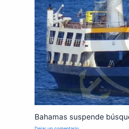
de
cuatro
náufragos
hondureños
Bahamas suspende búsque
Dejar un comentario