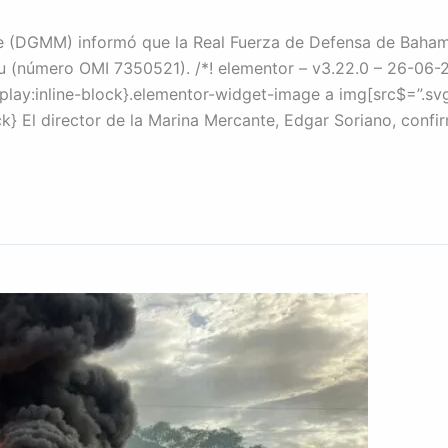
te (DGMM) informó que la Real Fuerza de Defensa de Baham
(número OMI 7350521). /*! elementor – v3.22.0 – 26-06-2
splay:inline-block}.elementor-widget-image a img[src$=”.s
ock} El director de la Marina Mercante, Edgar Soriano, confi