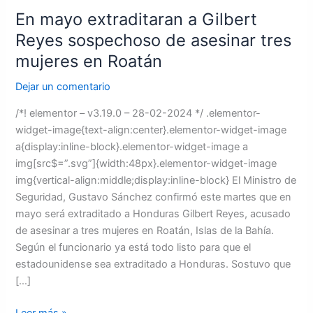
En mayo extraditaran a Gilbert
en
Roatán
Reyes sospechoso de asesinar tres
mujeres en Roatán
Dejar un comentario
/*! elementor – v3.19.0 – 28-02-2024 */ .elementor-
widget-image{text-align:center}.elementor-widget-image
a{display:inline-block}.elementor-widget-image a
img[src$=”.svg”]{width:48px}.elementor-widget-image
img{vertical-align:middle;display:inline-block} El Ministro de
Seguridad, Gustavo Sánchez confirmó este martes que en
mayo será extraditado a Honduras Gilbert Reyes, acusado
de asesinar a tres mujeres en Roatán, Islas de la Bahía.
Según el funcionario ya está todo listo para que el
estadounidense sea extraditado a Honduras. Sostuvo que
[…]
Leer más »