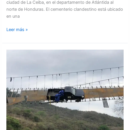
ciudad de La Ceiba, en el departamento de Atlántida al
norte de Honduras. El cementerio clandestino está ubicado
en una
Leer más »
Varias
lesionadas
dejó
el
colapso
de
un
puente
de
hamaca
en
Santa