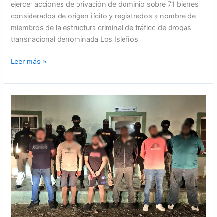
ejercer acciones de privación de dominio sobre 71 bienes
considerados de origen ilícito y registrados a nombre de
miembros de la estructura criminal de tráfico de drogas
transnacional denominada Los Isleños.
Leer más »
Capturan
seis
integrantes
de
estructura
criminal
por
tráfico
de
drogas
en