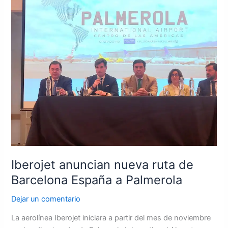
Iberojet
anuncian
nueva
ruta
de
Barcelona
España
a
Palmerola
Iberojet anuncian nueva ruta de
Barcelona España a Palmerola
Dejar un comentario
La aerolínea Iberojet iniciara a partir del mes de noviembre