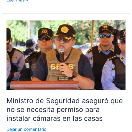
Ministro
de
Seguridad
aseguró
que
no
se
necesita
permiso
para
instalar
Ministro de Seguridad aseguró que
cámaras
no se necesita permiso para
en
las
instalar cámaras en las casas
casas
Dejar un comentario