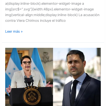
a{display:inline-block}.elementor-widget-image a
img[src$=”.svg”]{width:48px}.elementor-widget-image
img{vertical-align:middle;display:inline-block} La acusación
contra Viera Chirinos incluye el tráfico
Leer más »
Embajador
Golan
dice
que
mensaje
de
Castro
debió
ser
dirigido