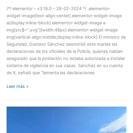
/*! elementor – v3.19.0 – 28-02-2024 */ .elementor-
widget-image{text-align:center}.elementor-widget-image
a{display:inline-block}.elementor-widget-image a
img[src$=”.svg”]{width:48px}.elementor-widget-image
img{vertical-align:middle;display:inline-block} El ministro de
Seguridad, Gustavo Sánchez desmintió este martes las
declaraciones de los oficiales de la Policía, quienes habían
asegurado que la población no estaba autorizada a instalar
sistema de vigilancia en sus casas. Sanchez en su cuenta
de X, señaló que “lamenta las declaraciones
Leer más »
MP
asegura
71
bienes