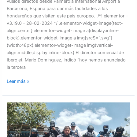
vuelos directos desde Palmerola International Airport a
Barcelona, España para dar más facilidades a los
hondureños que visiten este país europeo. /*! elementor –
v3.19.0 – 28-02-2024 */ .elementor-widget-image{text-
align:center}.elementor-widget-image a{display:inline-
block}.elementor-widget-image a img[src$=”.svg”]
{width:48px}.elementor-widget-image img{vertical-
align:middle;display:inline-block} El director comercial de
Iberojet, Mario Domínguez, indicó “hoy hemos anunciado
la tercera
Leer más »
Conceden
extradición
de
Víctor
Viera