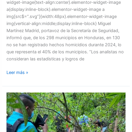
widget-image{text-align:center}.elementor-widget-image
a{display:inline-block}.elementor-widget-image a
img[src$=”.svg”]{width:48px}.elementor-widget-image
img{vertical-align:middle;display:inline-block} Miguel
Martínez Madrid, portavoz de la Secretaría de Seguridad,
informó que, de los 298 municipios en Honduras, en 130
no se han registrado hechos homicidios durante 2024, lo
que representa el 40% de los municipios. “Los analistas no
consideran las estadísticas y logros de
Leer más »
Hallan
tres
cadáveres
en
cementerio
clandestino