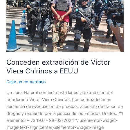
Chirinos
a
EEUU
Conceden extradición de Víctor
Viera Chirinos a EEUU
Dejar un comentario
Un Juez Natural concedió este lunes la extradición del
hondureño Víctor Viera Chirinos, tras compadecer en
audiencia de evacuación de pruebas, acusado de tráfico de
drogas y requerido por la justicia de los Estados Unidos. /*!
elementor – v3.19.0 – 28-02-2024 */ .elementor-widget-
image{text-align:center}.elementor-widget-image