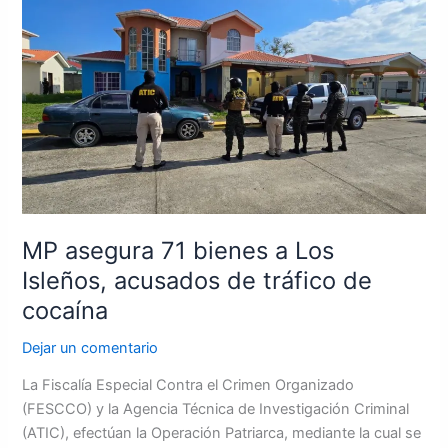
a
Los
Isleños,
acusados
de
tráfico
de
cocaína
MP asegura 71 bienes a Los
Isleños, acusados de tráfico de
cocaína
Dejar un comentario
La Fiscalía Especial Contra el Crimen Organizado
(FESCCO) y la Agencia Técnica de Investigación Criminal
(ATIC), efectúan la Operación Patriarca, mediante la cual se