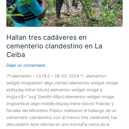
en
La
Ceiba
Hallan tres cadáveres en
cementerio clandestino en La
Ceiba
Dejar un comentario
/*! elementor – v3.19.0 – 28-02-2024 */ .elementor-
widget-image{text-align:center}.elementor-widget-image
a{display:inline-block}.elementor-widget-image a
img[src$=”.svg”]{width:48px}.elementor-widget-image
img{vertical-align:middle;display:inline-block} Policías y
fiscales del Ministerio Púbico realizaron el hallazgo de un
cementerio clandestino con al menos tres cadáveres fue
descubierto este viernes en una montaña cerca de la