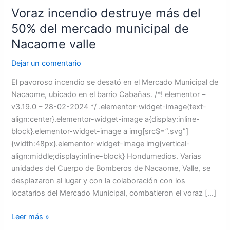
Voraz incendio destruye más del
valle
50% del mercado municipal de
Nacaome valle
Dejar un comentario
El pavoroso incendio se desató en el Mercado Municipal de
Nacaome, ubicado en el barrio Cabañas. /*! elementor –
v3.19.0 – 28-02-2024 */ .elementor-widget-image{text-
align:center}.elementor-widget-image a{display:inline-
block}.elementor-widget-image a img[src$=”.svg”]
{width:48px}.elementor-widget-image img{vertical-
align:middle;display:inline-block} Hondumedios. Varias
unidades del Cuerpo de Bomberos de Nacaome, Valle, se
desplazaron al lugar y con la colaboración con los
locatarios del Mercado Municipal, combatieron el voraz […]
Leer más »