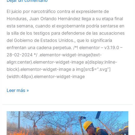
Dejar un comentario
El juicio por narcotráfico contra el expresidente de
Honduras, Juan Orlando Hernández llega a su etapa final
esta semana, cuando el exgobernante podría sentarse en
la silla de los testigos para defenderse de las acusaciones
del Gobierno de Estados Unidos., que lo significaría
enfrentan una cadena perpetua. /*! elementor – v3.19.0 –
28-02-2024 */ .elementor-widget-image{text-
align:center}.elementor-widget-image a{display:inline-
block}.elementor-widget-image a img[src$=”.svg”]
{width:48px}.elementor-widget-image
Leer más »
FFAA
participaron
en