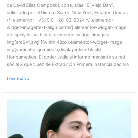
de David Elías Campbell Licona, alias “El Viejo Dan”,
solicitado por el Distrito Sur de New York, Estados Unidos.
/*! elementor – v3.19.0 – 28-02-2024 */ .elementor-
widget-image{text-align:center}.elementor-widget-image
a{display:inline-block}.elementor-widget-image a
img[src$=”.svg”]{width:48px}.elementor-widget-image
img{vertical-align:middle;display:inline-block}
Hondumedios. El poder Judicial informó mediante su red
social X que “Juez de Extradición Primera Instancia declara
Leer más »
Se
agudiza
la
situación
en