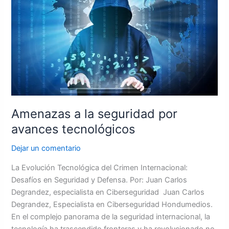
la
seguridad
por
avances
tecnológicos
Amenazas a la seguridad por
avances tecnológicos
Dejar un comentario
La Evolución Tecnológica del Crimen Internacional:
Desafíos en Seguridad y Defensa. Por: Juan Carlos
Degrandez, especialista en Ciberseguridad Juan Carlos
Degrandez, Especialista en Ciberseguridad Hondumedios.
En el complejo panorama de la seguridad internacional, la
tecnología ha trascendido fronteras y ha revolucionado no