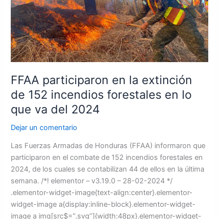
la
extinción
de
152
incendios
forestales
en
FFAA participaron en la extinción
lo
de 152 incendios forestales en lo
que
que va del 2024
va
del
Dejar un comentario
2024
Las Fuerzas Armadas de Honduras (FFAA) informaron que
participaron en el combate de 152 incendios forestales en
2024, de los cuales se contabilizan 44 de ellos en la última
semana. /*! elementor – v3.19.0 – 28-02-2024 */
.elementor-widget-image{text-align:center}.elementor-
widget-image a{display:inline-block}.elementor-widget-
image a img[src$=”.svg”]{width:48px}.elementor-widget-