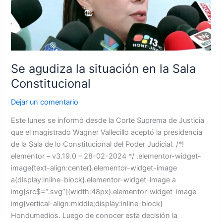
la
Sala
Constitucional
Se agudiza la situación en la Sala
Constitucional
Dejar un comentario
Este lunes se informó desde la Corte Suprema de Justicia
que el magistrado Wagner Vallecillo aceptó la presidencia
de la Sala de lo Constitucional del Poder Judicial. /*!
elementor – v3.19.0 – 28-02-2024 */ .elementor-widget-
image{text-align:center}.elementor-widget-image
a{display:inline-block}.elementor-widget-image a
img[src$=”.svg”]{width:48px}.elementor-widget-image
img{vertical-align:middle;display:inline-block}
Hondumedios. Luego de conocer esta decisión la