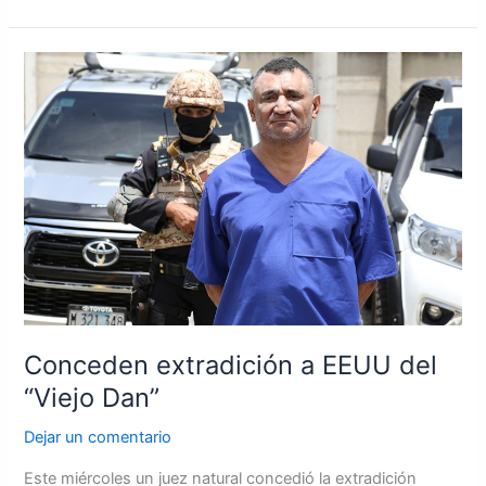
Conceden
extradición
a
EEUU
del
“Viejo
Dan”
Conceden extradición a EEUU del
“Viejo Dan”
Dejar un comentario
Este miércoles un juez natural concedió la extradición