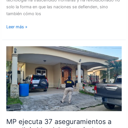
solo la forma en que las naciones se defienden, sino
también cómo los
Leer más »
MP
ejecuta
37
aseguramientos
a
expolicía
Mauricio
Hernández
Pineda
MP ejecuta 37 aseguramientos a