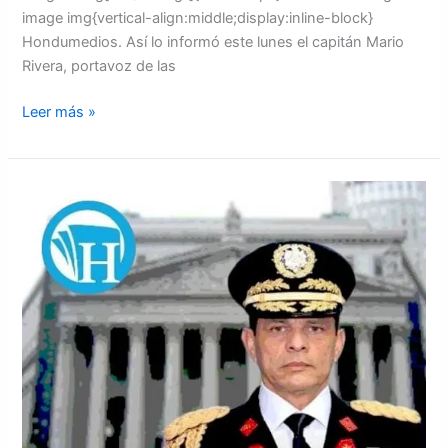
image img{vertical-align:middle;display:inline-block}
Hondumedios. Así lo informó este lunes el capitán Mario
Rivera, portavoz de las
Leer más »
Defensa
de
JOH
presenta
generales
como
testigos
en
el
juicio
de