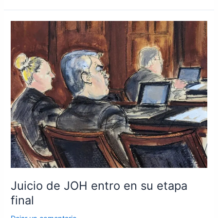
Juicio
de
JOH
entro
en
su
etapa
final
Juicio de JOH entro en su etapa
final