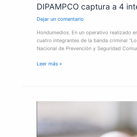
DIPAMPCO captura a 4 int
Dejar un comentario
Hondumedios. En un operativo realizado en 
cuatro integrantes de la banda criminal “
Nacional de Prevención y Seguridad Comuni
Leer más »
Una
niña
falleció
tras
ser