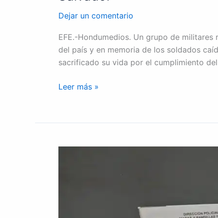
Dejar un comentario
EFE.-Hondumedios. Un grupo de militares 
del país y en memoria de los soldados caíd
sacrificado su vida por el cumplimiento del
Leer más »
DIPAMPCO
captura
a
4
integrantes
de