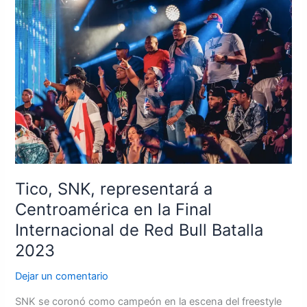
SNK,
representará
a
Centroamérica
en
la
Final
Internacional
de
Red
Bull
Tico, SNK, representará a
Batalla
2023
Centroamérica en la Final
Internacional de Red Bull Batalla
2023
Dejar un comentario
SNK se coronó como campeón en la escena del freestyle