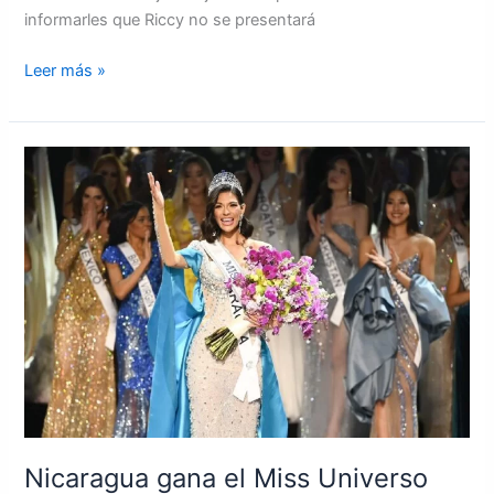
informarles que Riccy no se presentará
Leer más »
Nicaragua
gana
el
Miss
Universo
2023
Nicaragua gana el Miss Universo