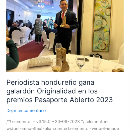
gana
galardón
Originalidad
en
los
premios
Pasaporte
Abierto
2023
Periodista hondureño gana
galardón Originalidad en los
premios Pasaporte Abierto 2023
Dejar un comentario
/*! elementor – v3.15.0 – 20-08-2023 */ .elementor-
widget-image{text-align:center}.elementor-widget-image