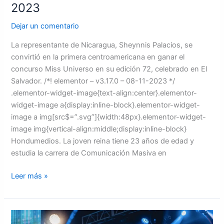
2023
Dejar un comentario
La representante de Nicaragua, Sheynnis Palacios, se
convirtió en la primera centroamericana en ganar el
concurso Miss Universo en su edición 72, celebrado en El
Salvador. /*! elementor – v3.17.0 – 08-11-2023 */
.elementor-widget-image{text-align:center}.elementor-
widget-image a{display:inline-block}.elementor-widget-
image a img[src$=”.svg”]{width:48px}.elementor-widget-
image img{vertical-align:middle;display:inline-block}
Hondumedios. La joven reina tiene 23 años de edad y
estudia la carrera de Comunicación Masiva en
Leer más »
Tico,