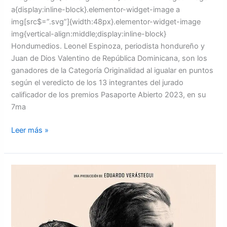
a{display:inline-block}.elementor-widget-image a
img[src$=”.svg”]{width:48px}.elementor-widget-image
img{vertical-align:middle;display:inline-block}
Hondumedios. Leonel Espinoza, periodista hondureño y
Juan de Dios Valentino de República Dominicana, son los
ganadores de la Categoría Originalidad al igualar en puntos
según el veredicto de los 13 integrantes del jurado
calificador de los premios Pasaporte Abierto 2023, en su
7ma
Leer más »
EL
31
de
agosto
se