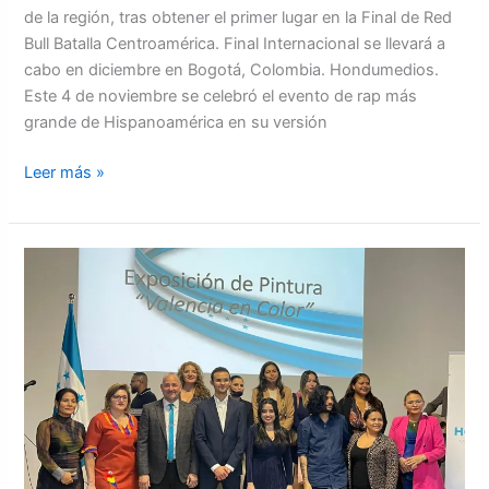
de la región, tras obtener el primer lugar en la Final de Red
Bull Batalla Centroamérica. Final Internacional se llevará a
cabo en diciembre en Bogotá, Colombia. Hondumedios.
Este 4 de noviembre se celebró el evento de rap más
grande de Hispanoamérica en su versión
Leer más »
Hondureños
talentosos
exhiben
su
arte
en
Valencia,
España