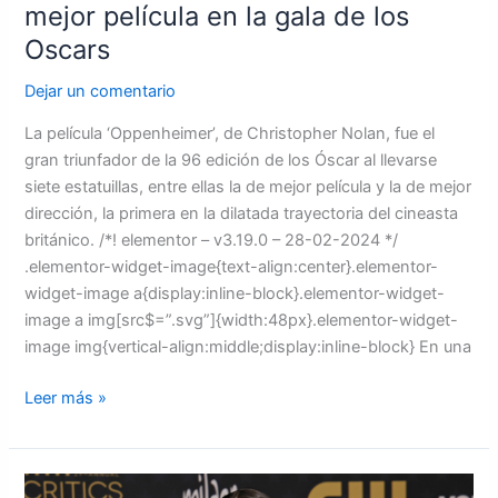
mejor película en la gala de los
Oscars
Dejar un comentario
La película ‘Oppenheimer’, de Christopher Nolan, fue el
gran triunfador de la 96 edición de los Óscar al llevarse
siete estatuillas, entre ellas la de mejor película y la de mejor
dirección, la primera en la dilatada trayectoria del cineasta
británico. /*! elementor – v3.19.0 – 28-02-2024 */
.elementor-widget-image{text-align:center}.elementor-
widget-image a{display:inline-block}.elementor-widget-
image a img[src$=”.svg”]{width:48px}.elementor-widget-
image img{vertical-align:middle;display:inline-block} En una
Leer más »
La