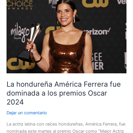
hondureña
América
Ferrera
fue
dominada
a
los
premios
Oscar
2024
La hondureña América Ferrera fue
dominada a los premios Oscar
2024
Dejar un comentario
La actriz latina con raíces hondureñas, América Ferrera, fue
nominada este martes al premio Oscar como “Mejor Actriz