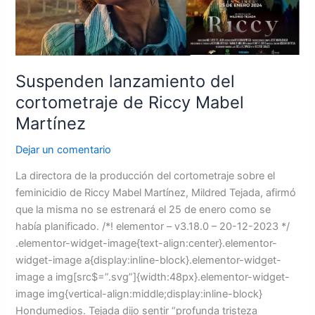
Mabel
Martínez
Suspenden lanzamiento del
cortometraje de Riccy Mabel
Martínez
Dejar un comentario
La directora de la producción del cortometraje sobre el
feminicidio de Riccy Mabel Martínez, Mildred Tejada, afirmó
que la misma no se estrenará el 25 de enero como se
había planificado. /*! elementor – v3.18.0 – 20-12-2023 */
.elementor-widget-image{text-align:center}.elementor-
widget-image a{display:inline-block}.elementor-widget-
image a img[src$=”.svg”]{width:48px}.elementor-widget-
image img{vertical-align:middle;display:inline-block}
Hondumedios. Tejada dijo sentir “profunda tristeza