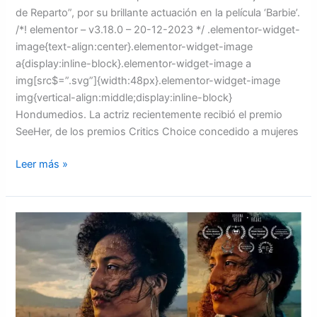
de Reparto”, por su brillante actuación en la película ‘Barbie’.
/*! elementor – v3.18.0 – 20-12-2023 */ .elementor-widget-
image{text-align:center}.elementor-widget-image
a{display:inline-block}.elementor-widget-image a
img[src$=”.svg”]{width:48px}.elementor-widget-image
img{vertical-align:middle;display:inline-block}
Hondumedios. La actriz recientemente recibió el premio
SeeHer, de los premios Critics Choice concedido a mujeres
Leer más »
Suspenden
lanzamiento
del
cortometraje
de
Riccy