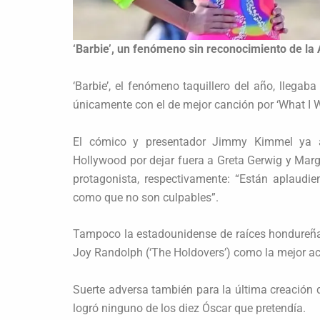
‘Barbie’, un fenómeno sin reconocimiento de l
‘Barbie’, el fenómeno taquillero del año, lleg
únicamente con el de mejor canción por ‘What I Wa
El cómico y presentador Jimmy Kimmel ya a
Hollywood por dejar fuera a Greta Gerwig y Margo
protagonista, respectivamente: “Están aplaud
como que no son culpables”.
Tampoco la estadounidense de raíces hondureñas
Joy Randolph (‘The Holdovers’) como la mejor ac
Suerte adversa también para la última creación d
logró ninguno de los diez Óscar que pretendía.