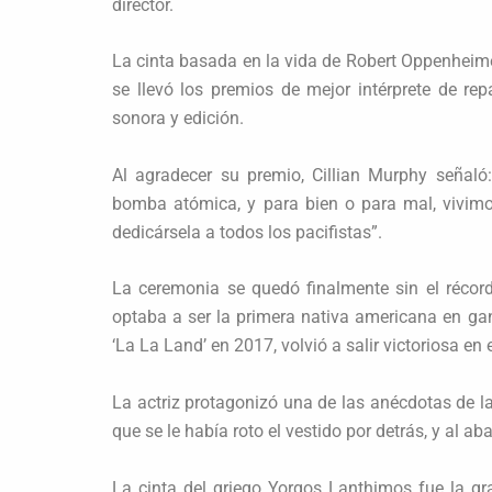
director.
La cinta basada en la vida de Robert Oppenheime
se llevó los premios de mejor intérprete de re
sonora y edición.
Al agradecer su premio, Cillian Murphy señaló
bomba atómica, y para bien o para mal, vivim
dedicársela a todos los pacifistas”.
La ceremonia se quedó finalmente sin el récord 
optaba a ser la primera nativa americana en ga
‘La La Land’ en 2017, volvió a salir victoriosa en
La actriz protagonizó una de las anécdotas de la
que se le había roto el vestido por detrás, y al a
La cinta del griego Yorgos Lanthimos fue la g