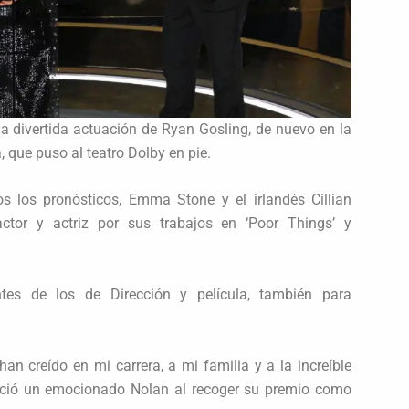
a divertida actuación de Ryan Gosling, de nuevo en la
a, que puso al teatro Dolby en pie.
s los pronósticos, Emma Stone y el irlandés Cillian
ctor y actriz por sus trabajos en ‘Poor Things’ y
tes de los de Dirección y película, también para
an creído en mi carrera, a mi familia y a la increíble
oció un emocionado Nolan al recoger su premio como