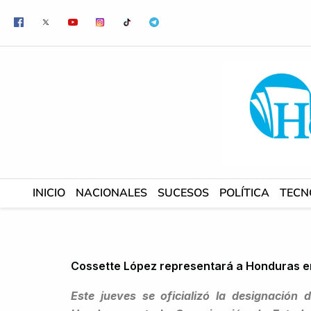
Ir
al
contenido
INICIO
NACIONALES
SUCESOS
POLÍTICA
TECN
Cossette López representará a Honduras e
Este jueves se oficializó la designació