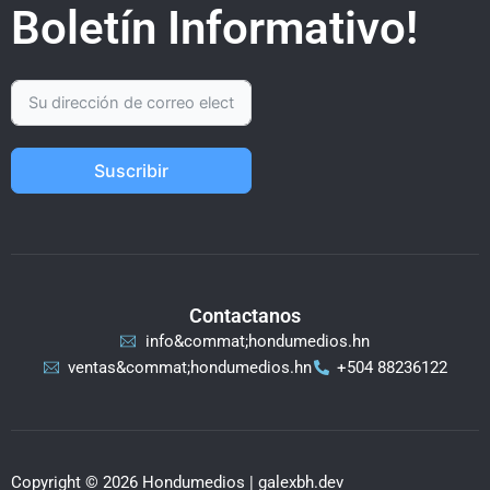
Boletín Informativo!
Suscribir
Contactanos
info&commat;hondumedios.hn
ventas&commat;hondumedios.hn
+504 88236122
Copyright © 2026 Hondumedios | galexbh.dev