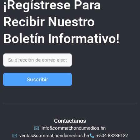
¡Regístrese Para
Recibir Nuestro
Boletín Informativo!
Suscribir
Contactanos
info&commat;hondumedios.hn
ventas&commat;hondumedios.hn
+504 88236122