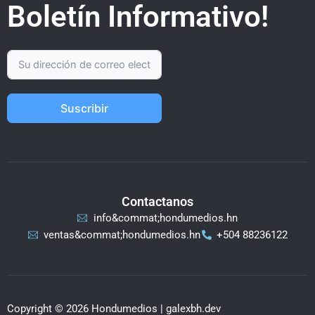
Boletín Informativo!
Suscribir
Contactanos
info&commat;hondumedios.hn
ventas&commat;hondumedios.hn
+504 88236122
Copyright © 2026 Hondumedios | galexbh.dev