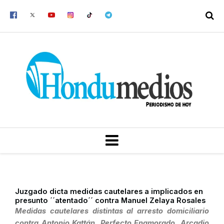
Ir
al
contenido
MENU
Juzgado dicta medidas cautelares a implicados en
presunto ´´atentado´´ contra Manuel Zelaya Rosales
Medidas cautelares distintas al arresto domiciliario
contra Antonio Kattán, Perfecto Enamorado, Arcadio