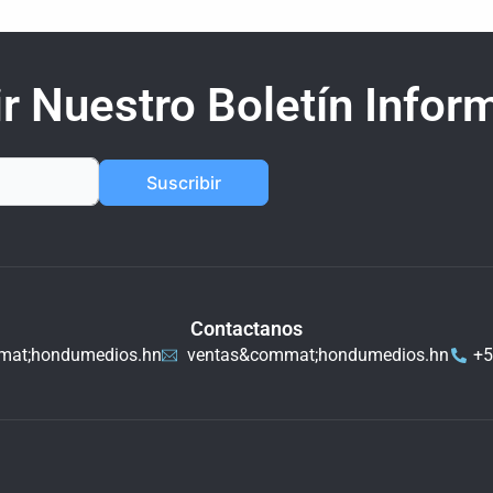
r Nuestro Boletín Inform
Suscribir
Contactanos
mat;hondumedios.hn
ventas&commat;hondumedios.hn
+5