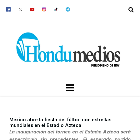
Ir
al
contenido
MENU
México abre la fiesta del fútbol con estrellas
mundiales en el Estadio Azteca
La inauguración del torneo en el Estadio Azteca será
espectáculo sin precedentes. El esperado partido