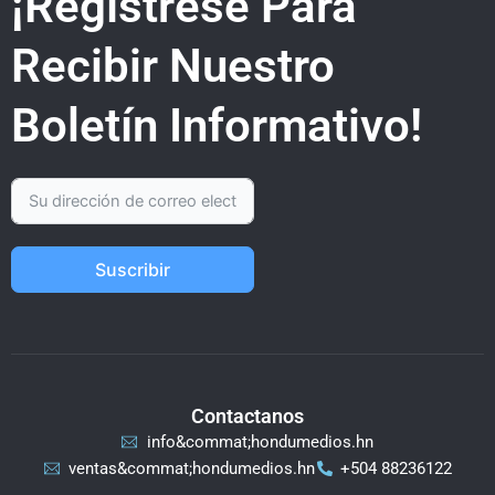
¡Regístrese Para
Recibir Nuestro
Boletín Informativo!
Suscribir
Contactanos
info&commat;hondumedios.hn
ventas&commat;hondumedios.hn
+504 88236122