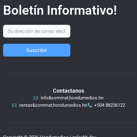
Boletín Informativo!
Suscribir
Contactanos
info&commat;hondumedios.hn
ventas&commat;hondumedios.hn
+504 88236122