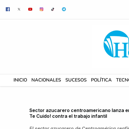
Ir
al
contenido
INICIO
NACIONALES
SUCESOS
POLÍTICA
TECN
Sector azucarero centroamericano lanza en
Te Cuido! contra el trabajo infantil
El sector azucarero de Centroamérica reafi