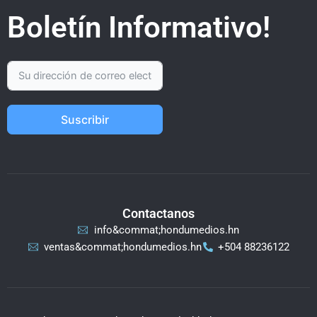
Boletín Informativo!
Suscribir
Contactanos
info&commat;hondumedios.hn
ventas&commat;hondumedios.hn
+504 88236122