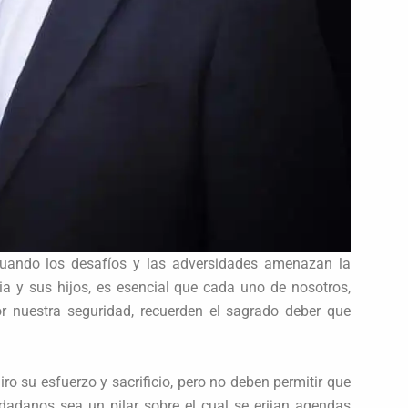
 cuando los desafíos y las adversidades amenazan la
ia y sus hijos, es esencial que cada uno de nosotros,
r nuestra seguridad, recuerden el sagrado deber que
iro su esfuerzo y sacrificio, pero no deben permitir que
udadanos sea un pilar sobre el cual se erijan agendas