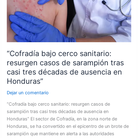
sarampión
tras
casi
tres
décadas
de
ausencia
“Cofradía bajo cerco sanitario:
en
resurgen casos de sarampión tras
Honduras”
casi tres décadas de ausencia en
Honduras”
Dejar un comentario
“Cofradía bajo cerco sanitario: resurgen casos de
sarampión tras casi tres décadas de ausencia en
Honduras” El sector de Cofradía, en la zona norte de
Honduras, se ha convertido en el epicentro de un brote de
sarampión que mantiene en alerta a las autoridades