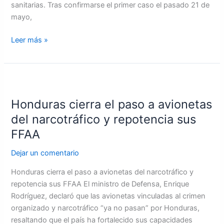
sanitarias. Tras confirmarse el primer caso el pasado 21 de
mayo,
Leer más »
Honduras
cierra
Honduras cierra el paso a avionetas
el
paso
del narcotráfico y repotencia sus
a
FFAA
avionetas
del
Dejar un comentario
narcotráfico
Honduras cierra el paso a avionetas del narcotráfico y
y
repotencia sus FFAA El ministro de Defensa, Enrique
repotencia
Rodríguez, declaró que las avionetas vinculadas al crimen
sus
organizado y narcotráfico “ya no pasan” por Honduras,
FFAA
resaltando que el país ha fortalecido sus capacidades