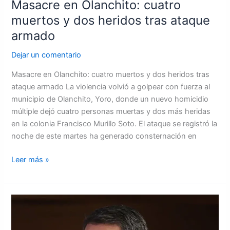
Masacre en Olanchito: cuatro
muertos y dos heridos tras ataque
armado
Dejar un comentario
Masacre en Olanchito: cuatro muertos y dos heridos tras
ataque armado La violencia volvió a golpear con fuerza al
municipio de Olanchito, Yoro, donde un nuevo homicidio
múltiple dejó cuatro personas muertas y dos más heridas
en la colonia Francisco Murillo Soto. El ataque se registró la
noche de este martes ha generado consternación en
Leer más »
Expresidente
Juan
Orlando