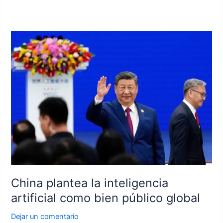
China
plantea
la
inteligencia
artificial
como
bien
público
global
China plantea la inteligencia
artificial como bien público global
Dejar un comentario