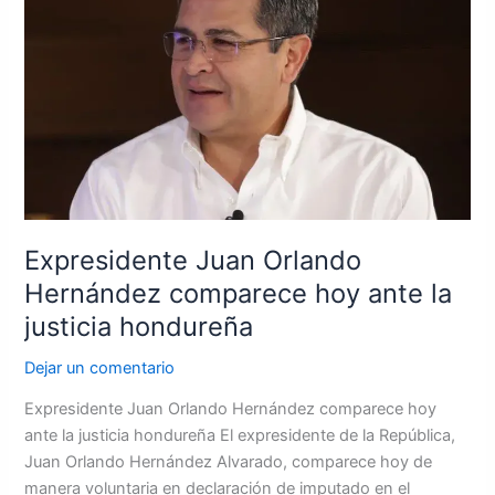
Hernández
comparece
hoy
ante
la
justicia
hondureña
Expresidente Juan Orlando
Hernández comparece hoy ante la
justicia hondureña
Dejar un comentario
Expresidente Juan Orlando Hernández comparece hoy
ante la justicia hondureña El expresidente de la República,
Juan Orlando Hernández Alvarado, comparece hoy de
manera voluntaria en declaración de imputado en el