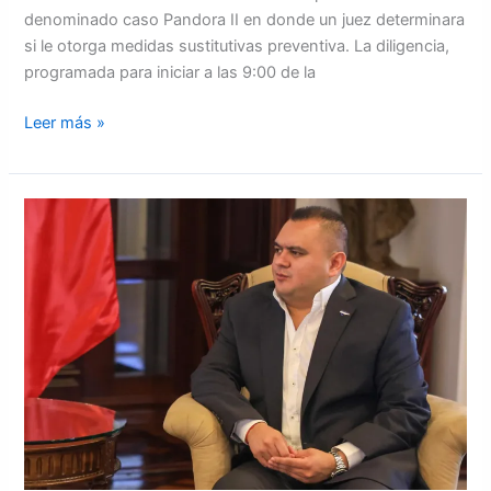
denominado caso Pandora II en donde un juez determinara
si le otorga medidas sustitutivas preventiva. La diligencia,
programada para iniciar a las 9:00 de la
Leer más »
Luis
Castro,
secretario
privado
de
la
Presidencia,
sufre
accidente
en
la