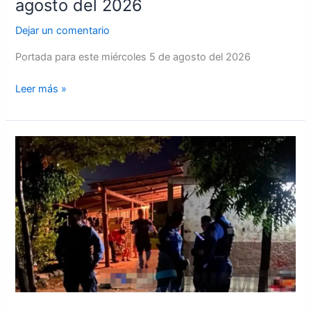
agosto del 2026
Dejar un comentario
Portada para este miércoles 5 de agosto del 2026
Leer más »
Masacre
en
Olanchito:
cuatro
muertos
y
dos
heridos
tras
ataque
armado