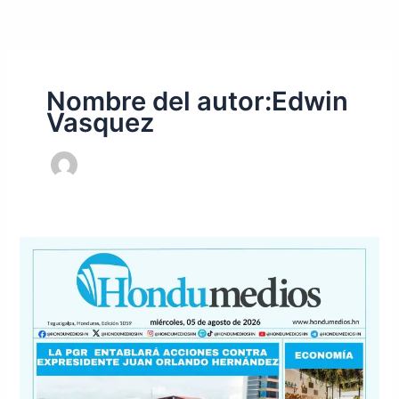
Ir
al
contenido
Nombre del autor:Edwin
Vasquez
Portada
para
este
miércoles
5
de
agosto
del