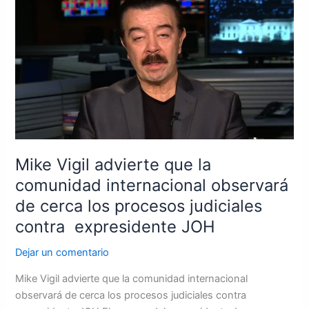
Vigil
advierte
que
la
comunidad
internacional
observará
de
cerca
los
Mike Vigil advierte que la
procesos
comunidad internacional observará
judiciales
de cerca los procesos judiciales
contra
contra expresidente JOH
expresidente
JOH
Dejar un comentario
Mike Vigil advierte que la comunidad internacional
observará de cerca los procesos judiciales contra