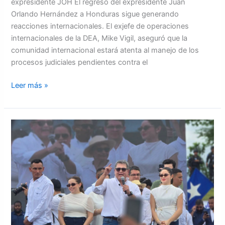
expresidente JOH El regreso del expresidente Juan
Orlando Hernández a Honduras sigue generando
reacciones internacionales. El exjefe de operaciones
internacionales de la DEA, Mike Vigil, aseguró que la
comunidad internacional estará atenta al manejo de los
procesos judiciales pendientes contra el
Leer más »
Expresidente
Hernández
agradeció
a
Dios
por
su
libertad
y