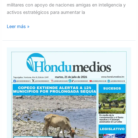
militares con apoyo de naciones amigas en inteligencia y
activos estratégicos para aumentar la
Leer más »
Portada
para
este
martes
21
de
julio
del
2026