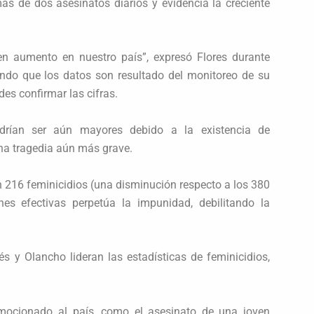
ás de dos asesinatos diarios y evidencia la creciente
 en aumento en nuestro país”, expresó Flores durante
ndo que los datos son resultado del monitoreo de su
es confirmar las cifras.
odrían ser aún mayores debido a la existencia de
una tragedia aún más grave.
n 216 feminicidios (una disminución respecto a los 380
ones efectivas perpetúa la impunidad, debilitando la
 y Olancho lideran las estadísticas de feminicidios,
mocionado al país, como el asesinato de una joven