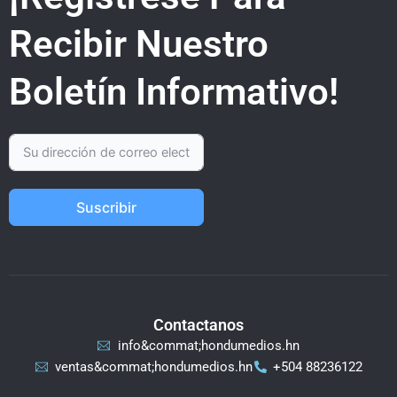
Recibir Nuestro
Boletín Informativo!
Suscribir
Contactanos
info&commat;hondumedios.hn
ventas&commat;hondumedios.hn
+504 88236122