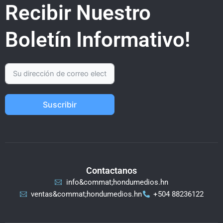
Recibir Nuestro
Boletín Informativo!
Suscribir
Contactanos
info&commat;hondumedios.hn
ventas&commat;hondumedios.hn
+504 88236122