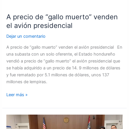
A
precio
A precio de “gallo muerto” venden
de
“gallo
el avión presidencial
muerto”
Dejar un comentario
venden
el
A precio de “gallo muerto” venden el avión presidencial En
avión
una subasta con un solo oferente, el Estado hondureño
presidencial
vendió a precio de “gallo muerto” el avión presidencial que
se había adquirido a un precio de 14. 9 millones de dólares
y fue rematado por 5.1 millones de dólares, unos 137
millones de lempiras.
Leer más »
Sua
Martínez