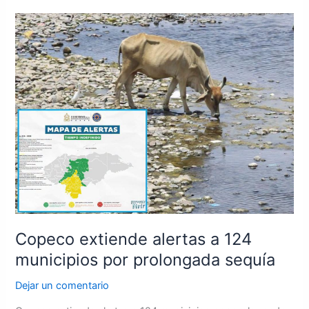
Copeco
extiende
alertas
a
124
municipios
por
prolongada
sequía
Copeco extiende alertas a 124
municipios por prolongada sequía
Dejar un comentario