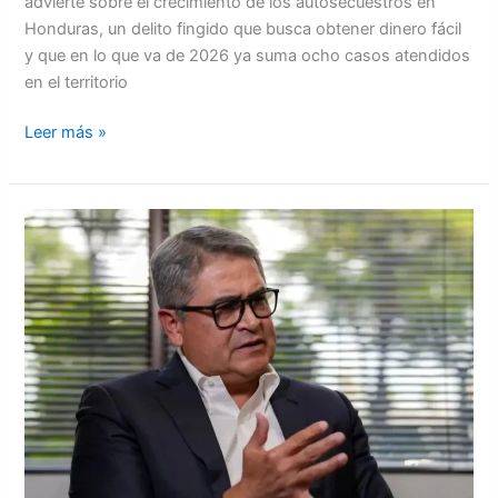
advierte sobre el crecimiento de los autosecuestros en
Honduras, un delito fingido que busca obtener dinero fácil
y que en lo que va de 2026 ya suma ocho casos atendidos
en el territorio
Leer más »
Expresidente
Hernández
reflexiona
a
dos
semanas
de
su
regreso:
“La
vida