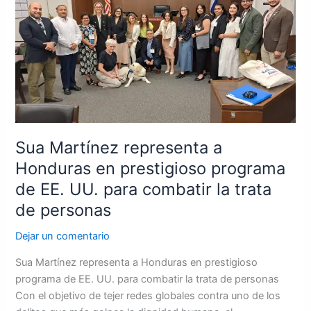
representa
a
Honduras
en
prestigioso
programa
de
EE.
UU.
Sua Martínez representa a
para
Honduras en prestigioso programa
combatir
de EE. UU. para combatir la trata
la
trata
de personas
de
Dejar un comentario
personas
Sua Martínez representa a Honduras en prestigioso
programa de EE. UU. para combatir la trata de personas
Con el objetivo de tejer redes globales contra uno de los