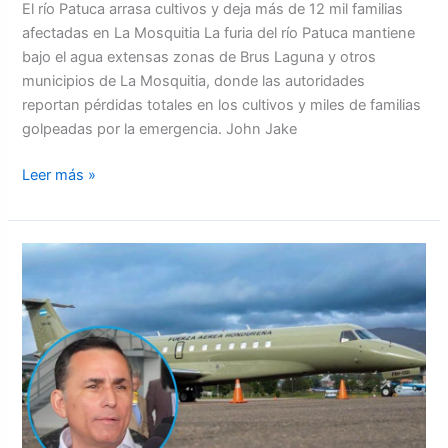
El río Patuca arrasa cultivos y deja más de 12 mil familias
de
afectadas en La Mosquitia La furia del río Patuca mantiene
12
bajo el agua extensas zonas de Brus Laguna y otros
mil
municipios de La Mosquitia, donde las autoridades
familias
reportan pérdidas totales en los cultivos y miles de familias
afectadas
golpeadas por la emergencia. John Jake
en
La
Leer más »
Mosquitia
Con
payasadas
ministro
de
la
defensa
intenta
justificar
remate