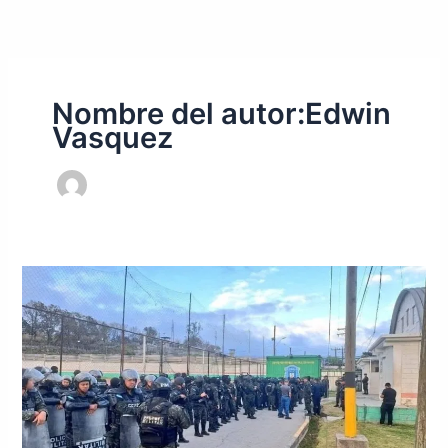
Ir
al
contenido
Nombre del autor:Edwin
Vasquez
Conatel
asegura
control
total
de
llamadas
en
cárceles