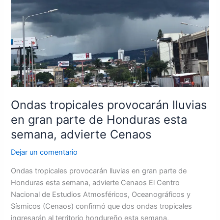
provocarán
lluvias
en
gran
parte
de
Honduras
esta
semana,
Ondas tropicales provocarán lluvias
advierte
en gran parte de Honduras esta
Cenaos
semana, advierte Cenaos
Dejar un comentario
Ondas tropicales provocarán lluvias en gran parte de
Honduras esta semana, advierte Cenaos El Centro
Nacional de Estudios Atmosféricos, Oceanográficos y
Sísmicos (Cenaos) confirmó que dos ondas tropicales
ingresarán al territorio hondureño esta semana,