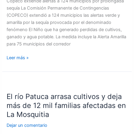
Copeco extiende alertas a 124 municipios por prolongada
sequía La Comisión Permanente de Contingencias
(COPECO) extendió a 124 municipios las alertas verde y
amarilla por la sequía provocada por el denominado
fenómeno El Niño que ha generado perdidas de cultivos,
ganado y agua potable. La medida incluye la Alerta Amarilla
para 75 municipios del corredor
Leer más »
El
río
El río Patuca arrasa cultivos y deja
Patuca
arrasa
más de 12 mil familias afectadas en
cultivos
La Mosquitia
y
deja
Dejar un comentario
más