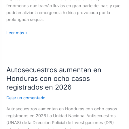
fenómenos que traerán lluvias en gran parte del país y que
podrían aliviar la emergencia hídrica provocada por la
prolongada sequía.
Leer más »
Autosecuestros
aumentan
Autosecuestros aumentan en
en
Honduras
Honduras con ocho casos
con
registrados en 2026
ocho
casos
Dejar un comentario
registrados
Autosecuestros aumentan en Honduras con ocho casos
en
registrados en 2026 La Unidad Nacional Antisecuestros
2026
(UNAS) de la Dirección Policial de Investigaciones (DPI)