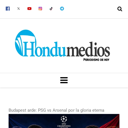
Ir
al
contenido
MENU
Budapest arde: PSG vs Arsenal por la gloria eterna