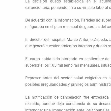
La decisión quedó establecida en el acuer
exfuncionaria, poniendo fin a su vínculo laboral c
De acuerdo con la información, Paredes no superó
ni figuraba en el plan mensual de guardias del ce
El director del hospital, Marco Antonio Zepeda, 
que generó cuestionamientos internos y dudas so
El cargo había sido otorgado en septiembre de 2
superior a los 105 mil lempiras mensuales, situa
Representantes del sector salud exigieron en 
posibles irregularidades y privilegios administrat
La notificación de cancelación fue entregada
recibido, aunque dejó constancia de su desac
interponer una impugnación ante los tribunales