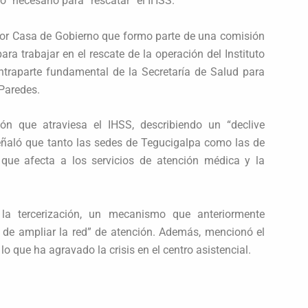
ero” necesario para “rescatar” el IHSS.
por Casa de Gobierno que formo parte de una comisión
ara trabajar en el rescate de la operación del Instituto
traparte fundamental de la Secretaría de Salud para
 Paredes.
ión que atraviesa el IHSS, describiendo un “declive
eñaló que tanto las sedes de Tegucigalpa como las de
 que afecta a los servicios de atención médica y la
la tercerización, un mecanismo que anteriormente
d de ampliar la red” de atención. Además, mencionó el
que ha agravado la crisis en el centro asistencial.