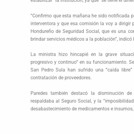
estabilizar” la institución, ya que “se tiene el din
“Confirmo que esta mañana he sido notificada 
interventora y que esa comisión la voy a dirigir p
Hondureño de Seguridad Social, que es una con
brindar servicios médicos a la población”, indicó
La ministra hizo hincapié en la grave situac
progresivo y continuo” en su funcionamiento. S
San Pedro Sula han sufrido una “caída libre”
contratación de proveedores.
Paredes también destacó la disminución de 
respaldaba al Seguro Social, y la “imposibilida
desabastecimiento de medicamentos e insumos, lo 