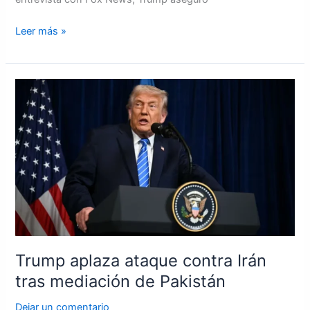
Leer más »
Trump
aplaza
ataque
contra
Irán
tras
mediación
de
Pakistán
Trump aplaza ataque contra Irán
tras mediación de Pakistán
Dejar un comentario