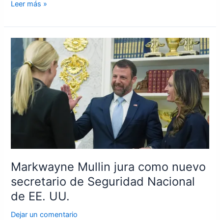
Leer más »
Markwayne
Mullin
jura
como
nuevo
secretario
de
Seguridad
Nacional
de
EE.
Markwayne Mullin jura como nuevo
UU.
secretario de Seguridad Nacional
de EE. UU.
Dejar un comentario