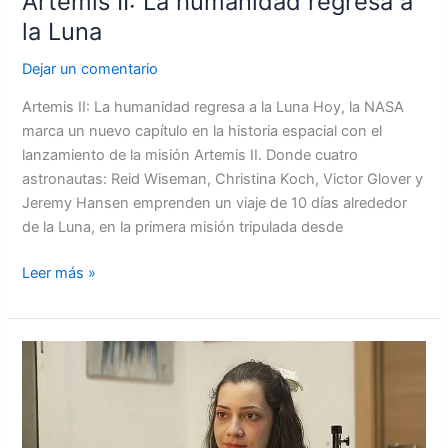
Artemis II: La humanidad regresa a
la Luna
Dejar un comentario
Artemis II: La humanidad regresa a la Luna Hoy, la NASA
marca un nuevo capítulo en la historia espacial con el
lanzamiento de la misión Artemis II. Donde cuatro
astronautas: Reid Wiseman, Christina Koch, Victor Glover y
Jeremy Hansen emprenden un viaje de 10 días alrededor
de la Luna, en la primera misión tripulada desde
Leer más »
El
caso
de
Noelia
Castillo