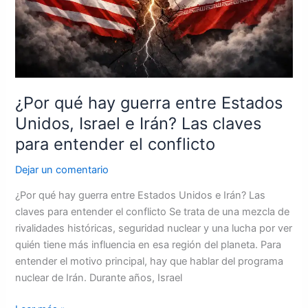
Israel
e
Irán?
Las
claves
para
¿Por qué hay guerra entre Estados
entender
Unidos, Israel e Irán? Las claves
el
para entender el conflicto
conflicto
Dejar un comentario
¿Por qué hay guerra entre Estados Unidos e Irán? Las
claves para entender el conflicto Se trata de una mezcla de
rivalidades históricas, seguridad nuclear y una lucha por ver
quién tiene más influencia en esa región del planeta. Para
entender el motivo principal, hay que hablar del programa
nuclear de Irán. Durante años, Israel