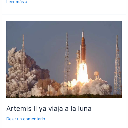
Leer más »
Artemis
II
ya
viaja
a
la
luna
Artemis II ya viaja a la luna
Dejar un comentario