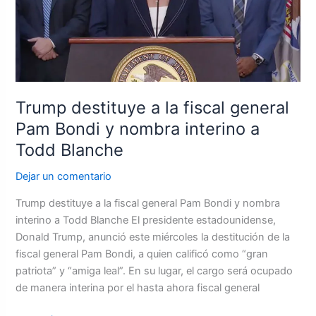
general
Pam
Bondi
y
nombra
interino
Trump destituye a la fiscal general
a
Todd
Pam Bondi y nombra interino a
Blanche
Todd Blanche
Dejar un comentario
Trump destituye a la fiscal general Pam Bondi y nombra
interino a Todd Blanche El presidente estadounidense,
Donald Trump, anunció este miércoles la destitución de la
fiscal general Pam Bondi, a quien calificó como “gran
patriota” y “amiga leal”. En su lugar, el cargo será ocupado
de manera interina por el hasta ahora fiscal general