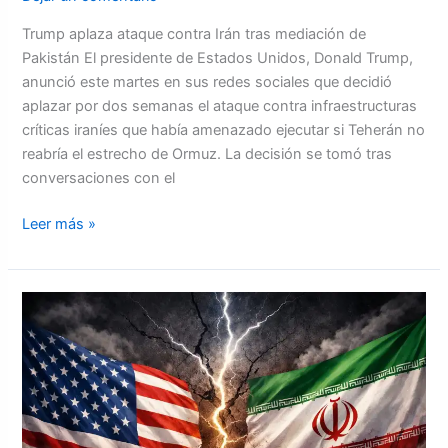
Trump aplaza ataque contra Irán tras mediación de
Pakistán El presidente de Estados Unidos, Donald Trump,
anunció este martes en sus redes sociales que decidió
aplazar por dos semanas el ataque contra infraestructuras
críticas iraníes que había amenazado ejecutar si Teherán no
reabría el estrecho de Ormuz. La decisión se tomó tras
conversaciones con el
Leer más »
¿Por
qué
hay
guerra
entre
Estados
Unidos,