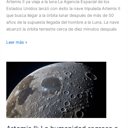
Artemis II ya viaja a la luna La Agencia Espacial de los
Estados Unidos lanzó con éxito la nave tripulada Artemis II
que busca llegar a la órbita lunar después de más de 50
años de la supuesta llegada del hombre a la Luna. La nave
alcanzó la órbita terrestre cerca de diez minutos después
Leer más »
Artemis
II:
La
humanidad
regresa
a
la
Luna