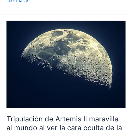
Leer más »
Tripulación
de
Artemis
II
maravilla
al
mundo
al
ver
la
cara
oculta
de
la
Tripulación de Artemis II maravilla
Luna
al mundo al ver la cara oculta de la