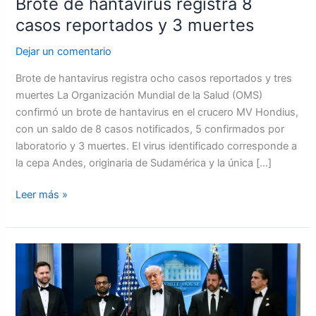
Brote de hantavirus registra 8
casos reportados y 3 muertes
Dejar un comentario
Brote de hantavirus registra ocho casos reportados y tres
muertes La Organización Mundial de la Salud (OMS)
confirmó un brote de hantavirus en el crucero MV Hondius,
con un saldo de 8 casos notificados, 5 confirmados por
laboratorio y 3 muertes. El virus identificado corresponde a
la cepa Andes, originaria de Sudamérica y la única […]
Leer más »
Presidente
Donald
Trump
era