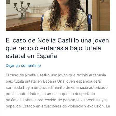
una
joven
que
recibió
eutanasia
bajo
El caso de Noelia Castillo una joven
tutela
que recibió eutanasia bajo tutela
estatal
estatal en España
en
España
Dejar un comentario
El caso de Noelia Castillo una joven que recibió eutanasia
bajo tutela estatal en España Una joven española será
sometida hoy a un procedimiento de eutanasia autorizado
por las autoridades, en un caso que ha despertado
polémica sobre la protección de personas vulnerables y el
papel del Estado en situaciones de violencia y exclusión. La