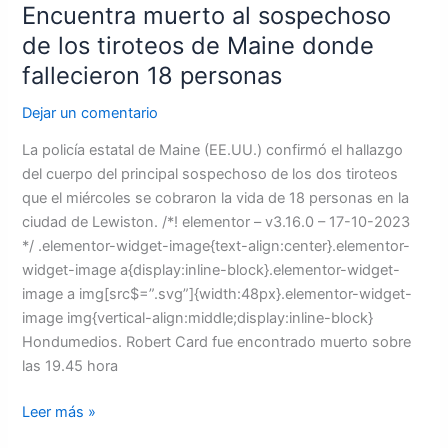
fallecieron
Encuentra muerto al sospechoso
18
de los tiroteos de Maine donde
personas
fallecieron 18 personas
Dejar un comentario
La policía estatal de Maine (EE.UU.) confirmó el hallazgo
del cuerpo del principal sospechoso de los dos tiroteos
que el miércoles se cobraron la vida de 18 personas en la
ciudad de Lewiston. /*! elementor – v3.16.0 – 17-10-2023
*/ .elementor-widget-image{text-align:center}.elementor-
widget-image a{display:inline-block}.elementor-widget-
image a img[src$=”.svg”]{width:48px}.elementor-widget-
image img{vertical-align:middle;display:inline-block}
Hondumedios. Robert Card fue encontrado muerto sobre
las 19.45 hora
Leer más »