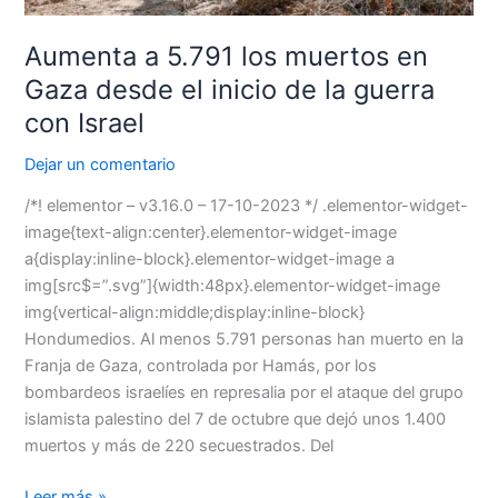
la
guerra
Aumenta a 5.791 los muertos en
con
Gaza desde el inicio de la guerra
Israel
con Israel
Dejar un comentario
/*! elementor – v3.16.0 – 17-10-2023 */ .elementor-widget-
image{text-align:center}.elementor-widget-image
a{display:inline-block}.elementor-widget-image a
img[src$=”.svg”]{width:48px}.elementor-widget-image
img{vertical-align:middle;display:inline-block}
Hondumedios. Al menos 5.791 personas han muerto en la
Franja de Gaza, controlada por Hamás, por los
bombardeos israelíes en represalia por el ataque del grupo
islamista palestino del 7 de octubre que dejó unos 1.400
muertos y más de 220 secuestrados. Del
Leer más »