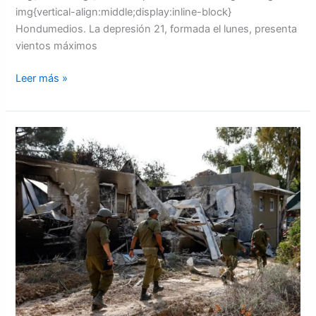
img{vertical-align:middle;display:inline-block}
Hondumedios. La depresión 21, formada el lunes, presenta
vientos máximos
Leer más »
Aumenta
a
5.791
los
muertos
en
Gaza
desde
el
inicio
de