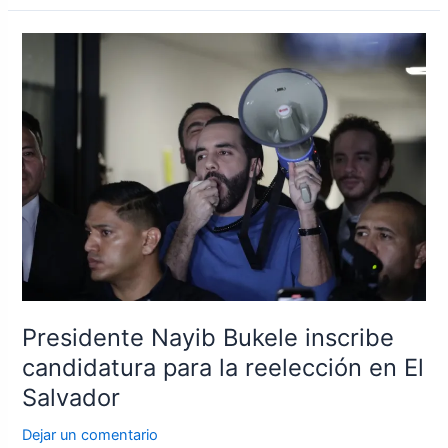
Presidente
Nayib
Bukele
inscribe
candidatura
para
la
reelección
en
El
Salvador
Presidente Nayib Bukele inscribe
candidatura para la reelección en El
Salvador
Dejar un comentario