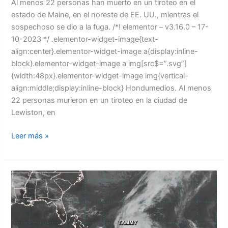
Al menos 22 personas han muerto en un tiroteo en el
estado de Maine, en el noreste de EE. UU., mientras el
sospechoso se dio a la fuga. /*! elementor – v3.16.0 – 17-
10-2023 */ .elementor-widget-image{text-
align:center}.elementor-widget-image a{display:inline-
block}.elementor-widget-image a img[src$=”.svg”]
{width:48px}.elementor-widget-image img{vertical-
align:middle;display:inline-block} Hondumedios. Al menos
22 personas murieron en un tiroteo en la ciudad de
Lewiston, en
Leer más »
Depresión
tropical
21
dejara
fuertes