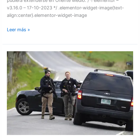
pudiera extenderse en Oriente Medio. /*! elementor –
v3.16.0 – 17-10-2023 */ .elementor-widget-image{text-
align:center}.elementor-widget-image
Leer más »
FBI
inicia
casería
de
asesino
colectivo
en
Estados
Unidos