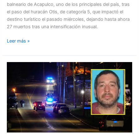
balneario de Acapulco, uno de los principales del país, tras
el paso del huracán Otis, de categoría 5, que impactó el
destino turístico el pasado miércoles, dejando hasta ahora
27 muertos tras una intensificación inusual.
Leer más »
Encuentra
muerto
al
sospechoso
de
los
tiroteos
de
Maine
donde