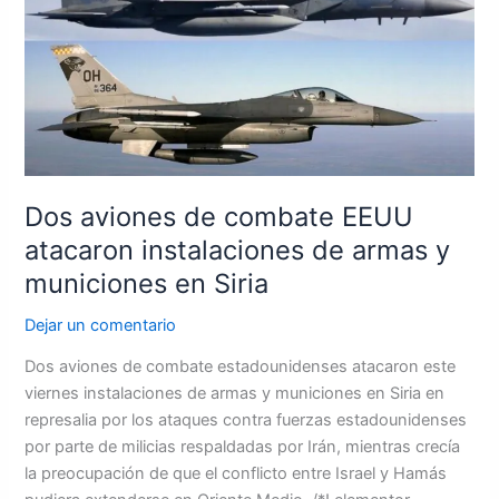
combate
EEUU
atacaron
instalaciones
de
armas
y
municiones
Dos aviones de combate EEUU
en
atacaron instalaciones de armas y
Siria
municiones en Siria
Dejar un comentario
Dos aviones de combate estadounidenses atacaron este
viernes instalaciones de armas y municiones en Siria en
represalia por los ataques contra fuerzas estadounidenses
por parte de milicias respaldadas por Irán, mientras crecía
la preocupación de que el conflicto entre Israel y Hamás