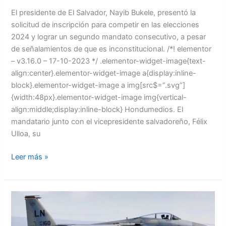
El presidente de El Salvador, Nayib Bukele, presentó la
solicitud de inscripción para competir en las elecciones
2024 y lograr un segundo mandato consecutivo, a pesar
de señalamientos de que es inconstitucional. /*! elementor
– v3.16.0 – 17-10-2023 */ .elementor-widget-image{text-
align:center}.elementor-widget-image a{display:inline-
block}.elementor-widget-image a img[src$=”.svg”]
{width:48px}.elementor-widget-image img{vertical-
align:middle;display:inline-block} Hondumedios. El
mandatario junto con el vicepresidente salvadoreño, Félix
Ulloa, su
Leer más »
Dos
aviones
de