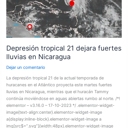
lluvias
en
Nicaragua
Depresión tropical 21 dejara fuertes
lluvias en Nicaragua
Dejar un comentario
La depresión tropical 21 de la actual temporada de
huracanes en el Atlántico proyecta este martes fuertes
lluvias en Nicaragua, mientras que el huracán Tammy
continúa moviéndose en aguas abiertas rumbo al norte. /*!
elementor – v3.16.0 – 17-10-2023 */ .elementor-widget-
image{text-align:center}.elementor-widget-image
a{display:inline-block}.elementor-widget-image a
img[src$=”.svg”]{width:48px}.elementor-widget-image