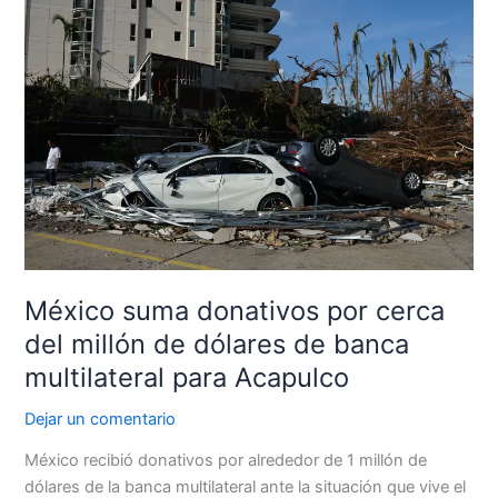
suma
donativos
por
cerca
del
millón
de
dólares
de
banca
multilateral
para
México suma donativos por cerca
Acapulco
del millón de dólares de banca
multilateral para Acapulco
Dejar un comentario
México recibió donativos por alrededor de 1 millón de
dólares de la banca multilateral ante la situación que vive el