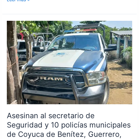
Asesinan
al
secretario
de
Seguridad
y
10
policías
municipales
de
Coyuca
de
Benítez,
Asesinan al secretario de
Guerrero,
Seguridad y 10 policías municipales
México
de Coyuca de Benítez, Guerrero,