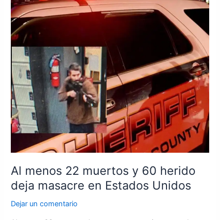
y
60
herido
deja
masacre
en
Estados
Unidos
Al menos 22 muertos y 60 herido
deja masacre en Estados Unidos
Dejar un comentario