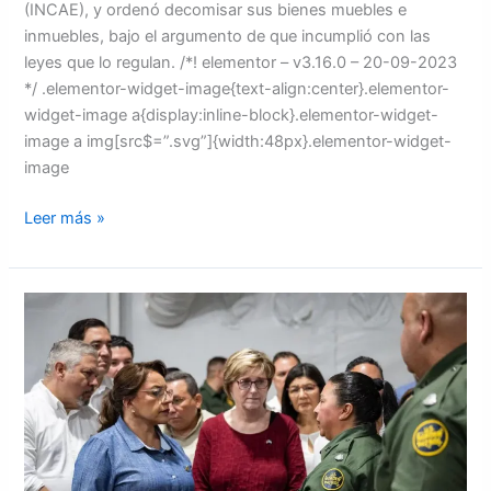
(INCAE), y ordenó decomisar sus bienes muebles e
inmuebles, bajo el argumento de que incumplió con las
leyes que lo regulan. /*! elementor – v3.16.0 – 20-09-2023
*/ .elementor-widget-image{text-align:center}.elementor-
widget-image a{display:inline-block}.elementor-widget-
image a img[src$=”.svg”]{width:48px}.elementor-widget-
image
Leer más »
Cancillería
anuncia
cuatro
nuevos
consulados
en
EEUU