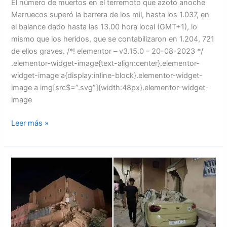
El número de muertos en el terremoto que azotó anoche
Marruecos superó la barrera de los mil, hasta los 1.037, en
el balance dado hasta las 13.00 hora local (GMT+1), lo
mismo que los heridos, que se contabilizaron en 1.204, 721
de ellos graves. /*! elementor – v3.15.0 – 20-08-2023 */
.elementor-widget-image{text-align:center}.elementor-
widget-image a{display:inline-block}.elementor-widget-
image a img[src$=”.svg”]{width:48px}.elementor-widget-
image
Leer más »
Al
menos
296
muertos
y
153