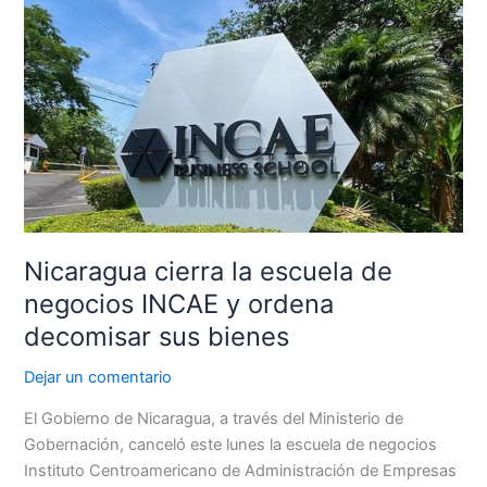
cierra
la
escuela
de
negocios
INCAE
y
ordena
decomisar
sus
Nicaragua cierra la escuela de
bienes
negocios INCAE y ordena
decomisar sus bienes
Dejar un comentario
El Gobierno de Nicaragua, a través del Ministerio de
Gobernación, canceló este lunes la escuela de negocios
Instituto Centroamericano de Administración de Empresas