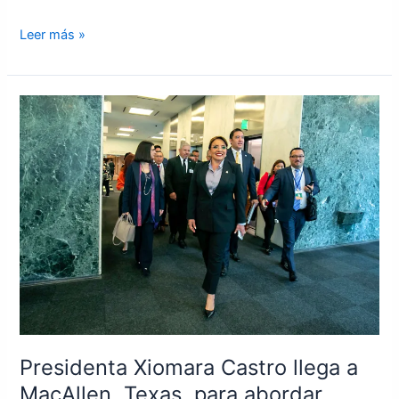
Leer más »
Presidenta
Xiomara
Castro
llega
a
MacAllen,
Texas,
para
abordar
temas
de
migración
Presidenta Xiomara Castro llega a
MacAllen, Texas, para abordar