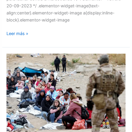
20-09-2023 */ .elementor-widget-image{text-
align:center}.elementor-widget-image a{display:inline-
block}.elementor-widget-image
Leer más »
subvenciones
por
más
de
USD 12,2
millones
a
través
del
Programa
de