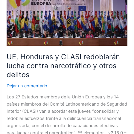
CLASI
redoblarán
lucha
contra
narcotráfico
y
otros
delitos
UE, Honduras y CLASI redoblarán
lucha contra narcotráfico y otros
delitos
Dejar un comentario
Los 27 Estados miembros de la Unión Europea y los 14
países miembros del Comité Latinoamericano de Seguridad
Interior (CLASI) van a acordar este jueves “consolidar y
redoblar esfuerzos frente a la delincuencia transnacional
organizada, con el desarrollo de capacidades efectivas
para luchar contra el narcotráfico”. /*! elementor – v3.16.0 –