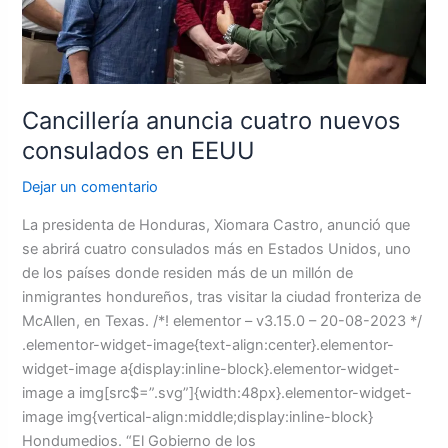
Cancillería anuncia cuatro nuevos
consulados en EEUU
Dejar un comentario
La presidenta de Honduras, Xiomara Castro, anunció que
se abrirá cuatro consulados más en Estados Unidos, uno
de los países donde residen más de un millón de
inmigrantes hondureños, tras visitar la ciudad fronteriza de
McAllen, en Texas. /*! elementor – v3.15.0 – 20-08-2023 */
.elementor-widget-image{text-align:center}.elementor-
widget-image a{display:inline-block}.elementor-widget-
image a img[src$=”.svg”]{width:48px}.elementor-widget-
image img{vertical-align:middle;display:inline-block}
Hondumedios. “El Gobierno de los