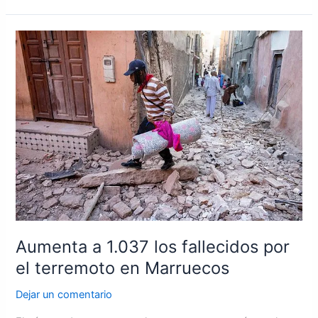
Aumenta
a
1.037
los
fallecidos
por
el
terremoto
en
Marruecos
Aumenta a 1.037 los fallecidos por
el terremoto en Marruecos
Dejar un comentario