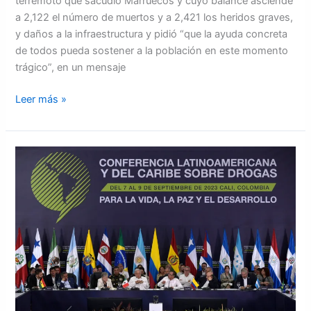
terremoto que sacudió Marruecos y cuyo balance asciende
a 2,122 el número de muertos y a 2,421 los heridos graves,
y daños a la infraestructura y pidió “que la ayuda concreta
de todos pueda sostener a la población en este momento
trágico”, en un mensaje
Leer más »
Diecinueve
países
latinoamericanos
incluyendo
Honduras
firma
pacto
“hoja
de
ruta