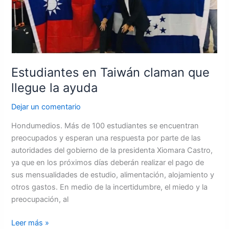
que
llegue
la
ayuda
Estudiantes en Taiwán claman que
llegue la ayuda
Dejar un comentario
Hondumedios. Más de 100 estudiantes se encuentran
preocupados y esperan una respuesta por parte de las
autoridades del gobierno de la presidenta Xiomara Castro,
ya que en los próximos días deberán realizar el pago de
sus mensualidades de estudio, alimentación, alojamiento y
otros gastos. En medio de la incertidumbre, el miedo y la
preocupación, al
Leer más »