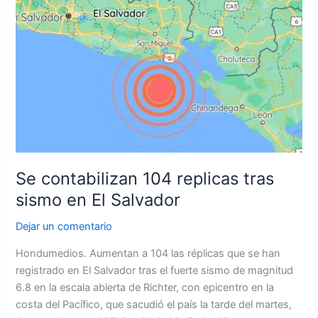
contabilizan
104
replicas
tras
sismo
en
El
Salvador
Se contabilizan 104 replicas tras
sismo en El Salvador
Dejar un comentario
Hondumedios. Aumentan a 104 las réplicas que se han
registrado en El Salvador tras el fuerte sismo de magnitud
6.8 en la escala abierta de Richter, con epicentro en la
costa del Pacífico, que sacudió el país la tarde del martes,