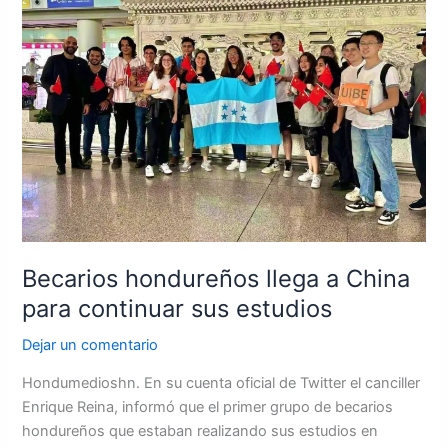
a
China
para
continuar
sus
estudios
Becarios hondureños llega a China
para continuar sus estudios
Dejar un comentario
Hondumedioshn. En su cuenta oficial de Twitter el canciller
Enrique Reina, informó que el primer grupo de becarios
hondureños que estaban realizando sus estudios en