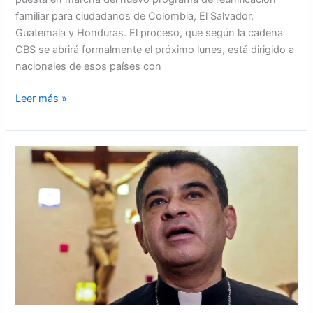
familiar para ciudadanos de Colombia, El Salvador,
Guatemala y Honduras. El proceso, que según la cadena
CBS se abrirá formalmente el próximo lunes, está dirigido a
nacionales de esos países con
Leer más »
El
presidente
Ortega
excarcela
a
obispo
Rolando
Álvarez