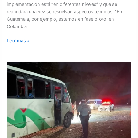
implementación está “en diferentes niveles” y que se
reanudará una vez se resuelvan aspectos técnicos. “En
Guatemala, por ejemplo, estamos en fase piloto, en
Colombia
Leer más »
Encuentran
116
migrantes
hondureños
y
guatemaltecos
en
Sonora,
México