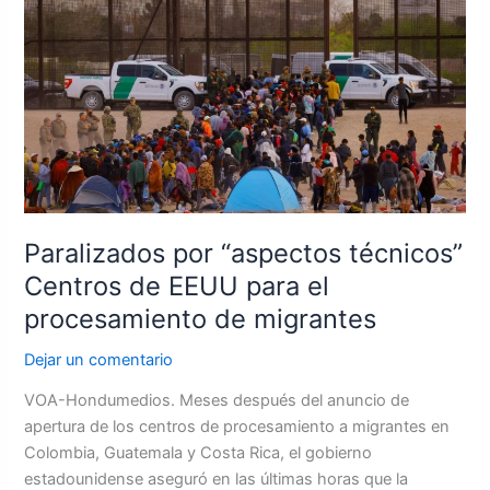
por
“aspectos
técnicos”
Centros
de
EEUU
para
el
procesamiento
de
Paralizados por “aspectos técnicos”
migrantes
Centros de EEUU para el
procesamiento de migrantes
Dejar un comentario
VOA-Hondumedios. Meses después del anuncio de
apertura de los centros de procesamiento a migrantes en
Colombia, Guatemala y Costa Rica, el gobierno
estadounidense aseguró en las últimas horas que la