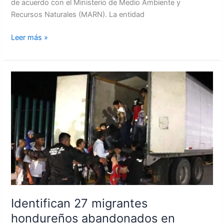
de acuerdo con el Ministerio de Medio Ambiente y
Recursos Naturales (MARN). La entidad
Leer más »
Identifican
27
migrantes
hondureños
abandonados
en
México
Identifican 27 migrantes
hondureños abandonados en