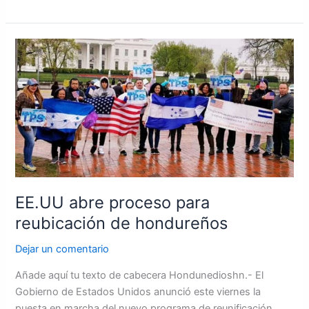
EE.UU
abre
proceso
para
reubicación
de
hondureños
EE.UU abre proceso para
reubicación de hondureños
Dejar un comentario
Añade aquí tu texto de cabecera Hondunedioshn.- El
Gobierno de Estados Unidos anunció este viernes la
puesta en marcha del nuevo programa de reunificación