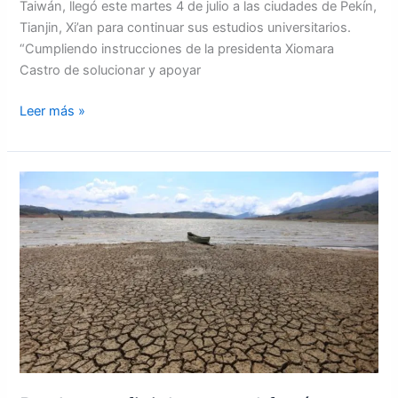
Taiwán, llegó este martes 4 de julio a las ciudades de Pekín,
Tianjin, Xi’an para continuar sus estudios universitarios.
“Cumpliendo instrucciones de la presidenta Xiomara
Castro de solucionar y apoyar
Leer más »
Declaran
oficialmente
el
fenómeno
del
Niño
a
nivel
global