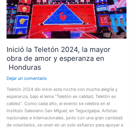
la
mayor
obra
de
amor
y
esperanza
Inició la Teletón 2024, la mayor
en
obra de amor y esperanza en
Honduras
Honduras
Dejar un comentario
Teletón 2024 dio inicio esta noche con mucha alegría y
esperanza, bajo el lema “Teletón es calidad, Teletón es
calidez”. Como cada año, el evento se celebra en el
Instituto Salesiano San Miguel, en Tegucigalpa. Artistas
nacionales e internacionales, junto con una gran cantidad
de voluntarios, se unen en un solo esfuerzo para apoyar a