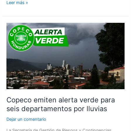
Leer más »
Copeco
emiten
alerta
verde
para
seis
departamentos
por
lluvias
Copeco emiten alerta verde para
seis departamentos por lluvias
Dejar un comentario
La Secretaría de Gestión de Riesgos y Contingencias