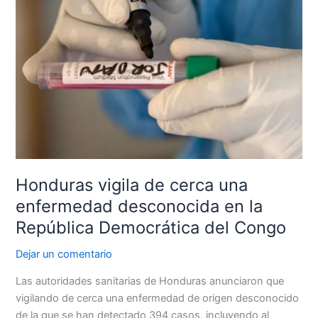
de
cerca
una
enfermedad
desconocida
en
la
República
Democrática
del
Congo
Honduras vigila de cerca una
enfermedad desconocida en la
República Democrática del Congo
Dejar un comentario
Las autoridades sanitarias de Honduras anunciaron que
vigilando de cerca una enfermedad de origen desconocido
de la que se han detectado 394 casos, incluyendo al