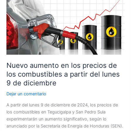
aumento
en
los
precios
de
los
combustibles
a
partir
Nuevo aumento en los precios de
del
los combustibles a partir del lunes
lunes
9
9 de diciembre
de
Dejar un comentario
diciembre
A partir del lunes 9 de diciembre de 2024, los precios de
los combustibles en Tegucigalpa y San Pedro Sula
experimentarán un aumento significativo, según lo
anunciado por la Secretaría de Energía de Honduras (SEN).