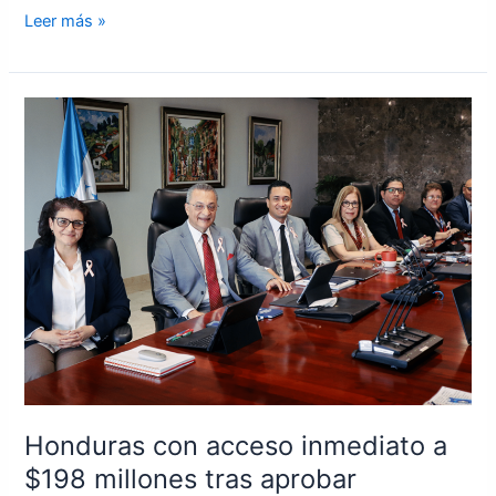
Leer más »
Honduras
con
acceso
inmediato
a
$198
millones
tras
aprobar
revisiones
del
FMI
Honduras con acceso inmediato a
$198 millones tras aprobar