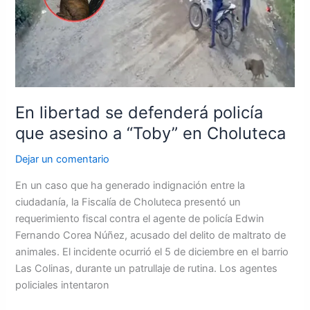
policía
que
asesino
a
“Toby”
en
Choluteca
En libertad se defenderá policía
que asesino a “Toby” en Choluteca
Dejar un comentario
En un caso que ha generado indignación entre la
ciudadanía, la Fiscalía de Choluteca presentó un
requerimiento fiscal contra el agente de policía Edwin
Fernando Corea Núñez, acusado del delito de maltrato de
animales. El incidente ocurrió el 5 de diciembre en el barrio
Las Colinas, durante un patrullaje de rutina. Los agentes
policiales intentaron