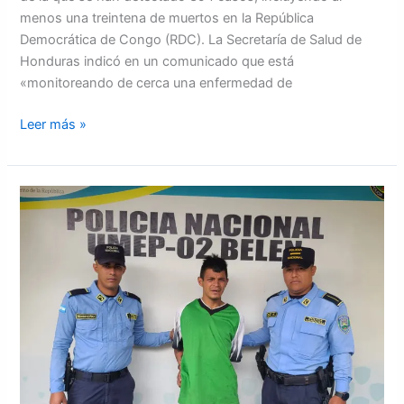
menos una treintena de muertos en la República
Democrática de Congo (RDC). La Secretaría de Salud de
Honduras indicó en un comunicado que está
«monitoreando de cerca una enfermedad de
Leer más »
Capturan
hombre
que
quemó
a
su
tío
dentro
de
una