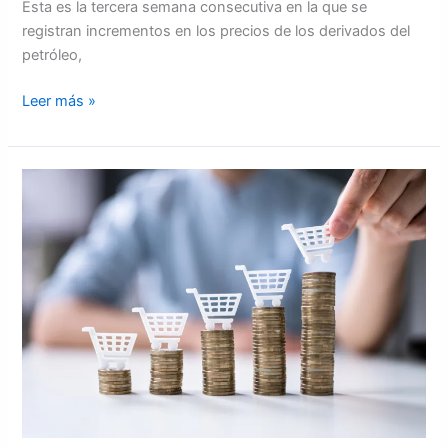
Esta es la tercera semana consecutiva en la que se
registran incrementos en los precios de los derivados del
petróleo,
Leer más »
Honduras
posee
la
inflación
más
alta
en
Centroamérica,
según
economista