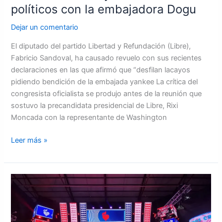
políticos con la embajadora Dogu
Dejar un comentario
El diputado del partido Libertad y Refundación (Libre),
Fabricio Sandoval, ha causado revuelo con sus recientes
declaraciones en las que afirmó que “desfilan lacayos
pidiendo bendición de la embajada yankee La crítica del
congresista oficialista se produjo antes de la reunión que
sostuvo la precandidata presidencial de Libre, Rixi
Moncada con la representante de Washington
Leer más »
Inició
la
Teletón
2024,