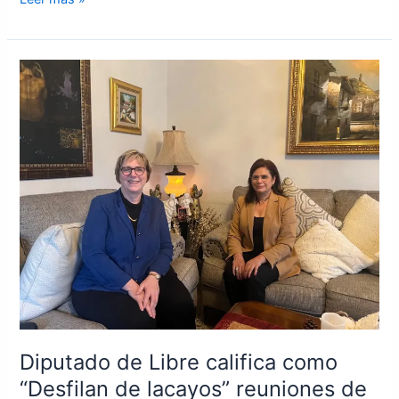
Diputado
de
Libre
califica
como
“Desfilan
de
lacayos”
reuniones
de
políticos
con
la
embajadora
Diputado de Libre califica como
Dogu
“Desfilan de lacayos” reuniones de