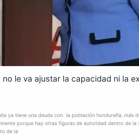
 no le va ajustar la capacidad ni la e
ella ya tiene una deuda con la población hondureña, más d
ialmente porque hay otras figuras de autoridad dentro de la 
to de la