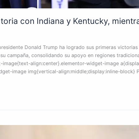
toria con Indiana y Kentucky, mient
presidente Donald Trump ha logrado sus primeras victorias 
a su campaña, consolidando su apoyo en regiones tradiciona
-image{text-align:center}.elementor-widget-image a{displa
get-image img{vertical-align:middle;display:inline-block} P