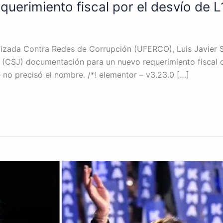
uerimiento fiscal por el desvío de L
alizada Contra Redes de Corrupción (UFERCO), Luis Javier S
 (CSJ) documentación para un nuevo requerimiento fiscal co
 no precisó el nombre. /*! elementor – v3.23.0 […]