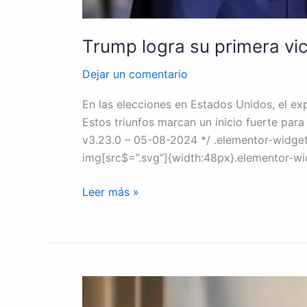
Trump logra su primera vic
Dejar un comentario
En las elecciones en Estados Unidos, el ex
Estos triunfos marcan un inicio fuerte par
v3.23.0 – 05-08-2024 */ .elementor-widget
img[src$=”.svg”]{width:48px}.elementor-wid
Leer más »
ASJ:
“A