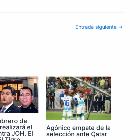
Entrada siguiente
→
febrero de
realizará el
Agónico empate de la
ntra JOH, El
selección ante Qatar
l Tigre