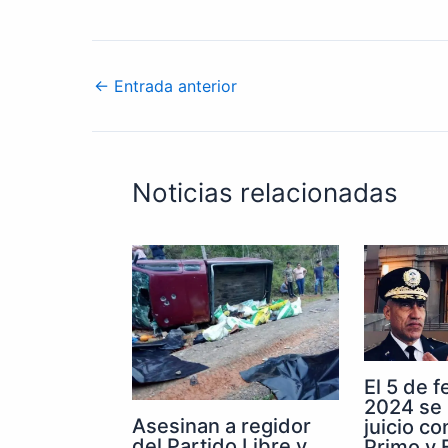
←
Entrada anterior
Noticias relacionadas
El 5 de 
2024 se 
Asesinan a regidor
juicio co
del Partido Libre y
Primo y E