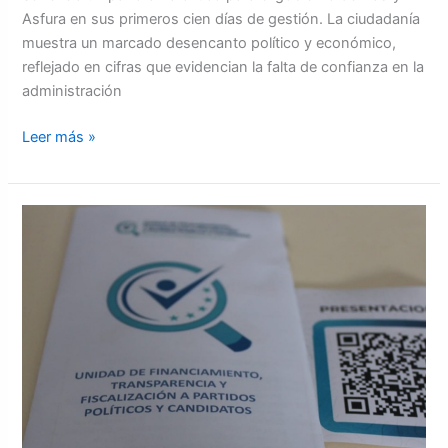
Asfura en sus primeros cien días de gestión. La ciudadanía
muestra un marcado desencanto político y económico,
reflejado en cifras que evidencian la falta de confianza en la
administración
Leer más »
UFTF
emplaza
a
partidos
políticos
para
que
entreguen
cierre
contable