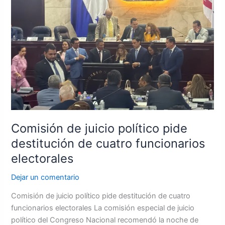
Comisión
de
juicio
político
pide
destitución
de
cuatro
funcionarios
electorales
Comisión de juicio político pide
destitución de cuatro funcionarios
electorales
Dejar un comentario
Comisión de juicio político pide destitución de cuatro
funcionarios electorales La comisión especial de juicio
político del Congreso Nacional recomendó la noche de