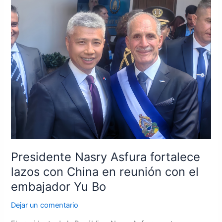
Presidente
Nasry
Asfura
fortalece
lazos
con
China
en
reunión
con
el
embajador
Yu
Presidente Nasry Asfura fortalece
Bo
lazos con China en reunión con el
embajador Yu Bo
Dejar un comentario