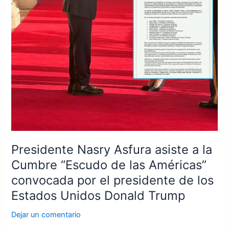
Américas”
convocada
por
el
presidente
de
los
Estados
Unidos
Donald
Trump
Presidente Nasry Asfura asiste a la
Cumbre “Escudo de las Américas”
convocada por el presidente de los
Estados Unidos Donald Trump
Dejar un comentario