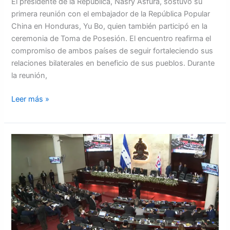
El presidente de la República, Nasry Asfura, sostuvo su
primera reunión con el embajador de la República Popular
China en Honduras, Yu Bo, quien también participó en la
ceremonia de Toma de Posesión. El encuentro reafirma el
compromiso de ambos países de seguir fortaleciendo sus
relaciones bilaterales en beneficio de sus pueblos. Durante
la reunión,
Leer más »
Congreso
abre
legislatura
2026-
2030
con
debate
plural