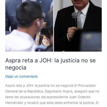
no
se
negocia
Aspra reta a JOH: la justicia no se
negocia
Dejar un comentario
Aspra reta a JOH: la justicia no se negocia El Procurador
General de la República, Dagoberto Aspra, aseguró que no
teme las acusaciones del expresidente Juan Orlando
Hernández y recalcó que este debe enfrentar la justicia. El