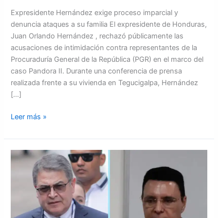
Expresidente Hernández exige proceso imparcial y
denuncia ataques a su familia El expresidente de Honduras,
Juan Orlando Hernández , rechazó públicamente las
acusaciones de intimidación contra representantes de la
Procuraduría General de la República (PGR) en el marco del
caso Pandora II. Durante una conferencia de prensa
realizada frente a su vivienda en Tegucigalpa, Hernández
[…]
Leer más »
Aspra
reta
a
JOH:
la
justicia