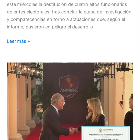
este miércoles la destitución de cuatro altos funcionarios
de entes electorales, tras concluir la etapa de investigación
y comparecencias en torno a actuaciones que, según el
informe, pusieron en peligro el desarrollo
Leer más »
Presidente
Nasry
Asfura
asiste
a
la
Cumbre
“Escudo
de
las