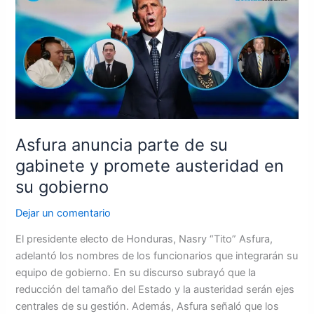
parte
de
su
gabinete
y
promete
austeridad
en
Asfura anuncia parte de su
su
gabinete y promete austeridad en
gobierno
su gobierno
Dejar un comentario
El presidente electo de Honduras, Nasry “Tito” Asfura,
adelantó los nombres de los funcionarios que integrarán su
equipo de gobierno. En su discurso subrayó que la
reducción del tamaño del Estado y la austeridad serán ejes
centrales de su gestión. Además, Asfura señaló que los