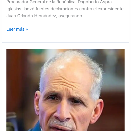
Procurador General de la República, Dagoberto Aspra
Iglesias, lanzó fuertes declaraciones contra el expresidente
Juan Orlando Hernández, asegurando
Leer más »
Desencanto
ciudadano
marca
los
primeros
100
días
de
Asfura,
según
ERIC-
SJ