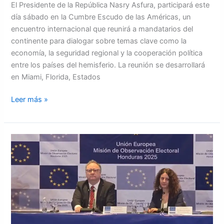
El Presidente de la República Nasry Asfura, participará este
día sábado en la Cumbre Escudo de las Américas, un
encuentro internacional que reunirá a mandatarios del
continente para dialogar sobre temas clave como la
economía, la seguridad regional y la cooperación política
entre los países del hemisferio. La reunión se desarrollará
en Miami, Florida, Estados
Leer más »
Graves
violaciones
e
intimidaciones
se
vivieron
en
las