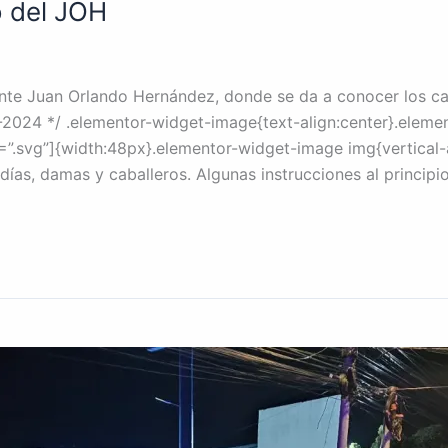
o del JOH
idente Juan Orlando Hernández, donde se da a conocer los c
-2024 */ .elementor-widget-image{text-align:center}.elemen
.svg”]{width:48px}.elementor-widget-image img{vertical-al
 días, damas y caballeros. Algunas instrucciones al principi