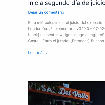
Inicia segundo día de juici
Dejar un comentario
Este miércoles inicio el juicio del expres
hondureño. /*! elementor – v3.19.0 – 07-02
block}.elementor-widget-image a img[src$=”
Castel: ¡Entra el jurado! [Entonces] Buenos
Leer más »
Asesinan
a
conductor
de