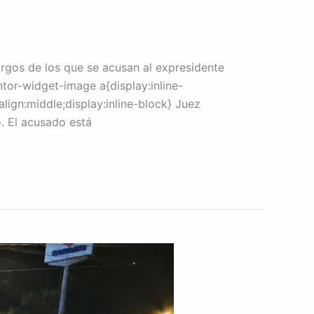
argos de los que se acusan al expresidente
tor-widget-image a{display:inline-
ign:middle;display:inline-block} Juez
o. El acusado está