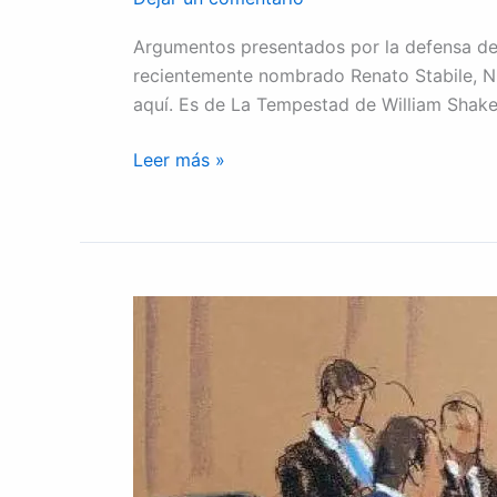
Argumentos presentados por la defensa de J
recientemente nombrado Renato Stabile, NO
aquí. Es de La Tempestad de William Shake
Leer más »
Inicia
segundo
día
de
juicio
del
JOH