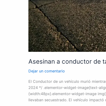
Asesinan a conductor de ta
Dejar un comentario
El Conductor de un vehículo murió mientras
2024 */ .elementor-widget-image{text-alig
{width:48px}.elementor-widget-image img{v
llevaban secuestrado. El vehículo impactó 