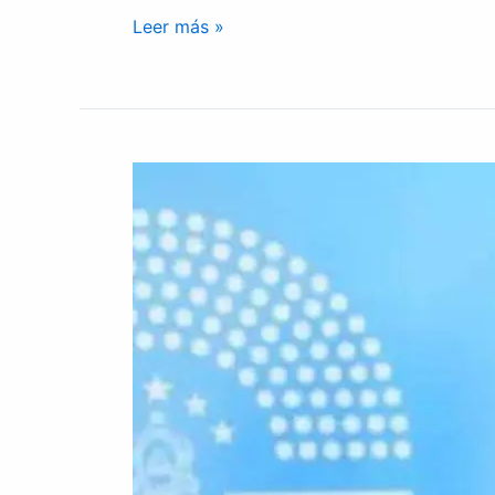
Leer más »
Carlos
Zelaya
desmiente
señalamientos
de
Fabio
Lobo